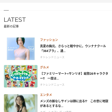
LATEST
最新の記事
ファッション
真夏の胸元、さらっと軽やかに。ウンナナクール
「364ブラ」、通...
＃トレンドニュース
グルメ
【ファミリーマート×サンリオ】総勢26キャラクタ
ー!! 一度は...
＃トレンドニュース
エンタメ
メンズの脈なしサインは顔に出る!? この世に地獄
があるとするな...