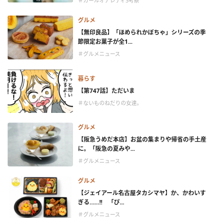
＃ガールオアレディ3考察
グルメ
【無印良品】「ほめられかぼちゃ」シリーズの季
節限定お菓子が全1...
＃グルメニュース
暮らす
【第747話】ただいま
＃ないものねだりの女達。
グルメ
【阪急うめだ本店】お盆の集まりや帰省の手土産
に。「阪急の夏みや...
＃グルメニュース
グルメ
【ジェイアール名古屋タカシマヤ】か、かわいす
ぎる……!! 「ぴ...
＃グルメニュース