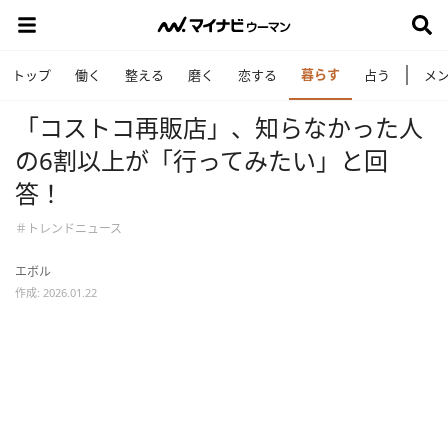
暮らす
トップ
働く
整える
磨く
恋する
占う
メ
「コストコ再販店」、知らなかった人
の6割以上が「行ってみたい」と回
答！
＃トレンドニュース
エボル
作成: 2026.01.22