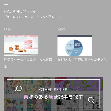
BACKNUMBER
「＃トレンドニュース」をもっと見る
PREV
NEXT
最旬スイーツが大集合。大丸東京
なぜいま、“平成に流行ったモノ”...
店...