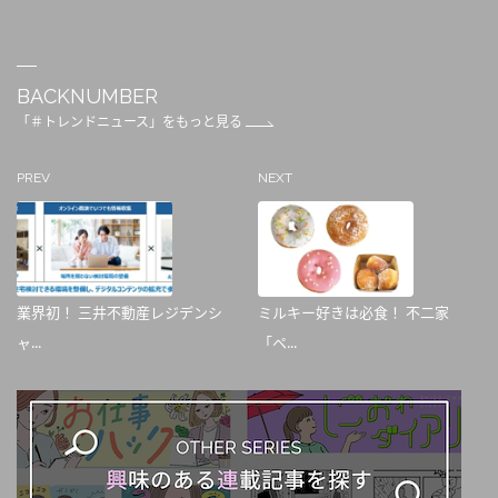
BACKNUMBER
「＃トレンドニュース」をもっと見る
PREV
NEXT
業界初！ 三井不動産レジデンシ
ミルキー好きは必食！ 不二家
ャ...
「ペ...