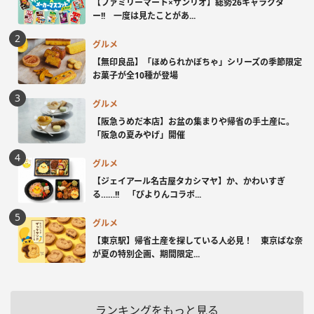
【ファミリーマート×サンリオ】総勢26キャラクタ
ー!! 一度は見たことがあ...
グルメ
【無印良品】「ほめられかぼちゃ」シリーズの季節限定
お菓子が全10種が登場
グルメ
【阪急うめだ本店】お盆の集まりや帰省の手土産に。
「阪急の夏みやげ」開催
グルメ
【ジェイアール名古屋タカシマヤ】か、かわいすぎ
る……!! 「ぴよりんコラボ...
グルメ
【東京駅】帰省土産を探している人必見！ 東京ばな奈
が夏の特別企画、期間限定...
ランキングをもっと見る