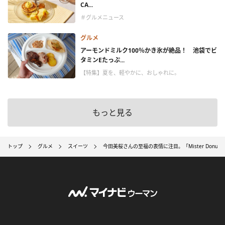
CA...
＃グルメニュース
グルメ
アーモンドミルク100％かき氷が絶品！ 池袋でビ
タミンEたっぷ...
【特集】夏を、軽やかに、おしゃれに。
もっと見る
トップ
グルメ
スイーツ
今田美桜さんの至福の表情に注目。「Mister Donut