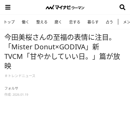
トップ
働く
整える
磨く
恋する
暮らす
占う
メ
今田美桜さんの至福の表情に注目。
「Mister Donut×GODIVA」新
TVCM「甘やかしていい日。」篇が放
映
＃トレンドニュース
フォルサ
作成: 2026.01.19