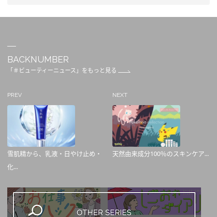
BACKNUMBER
「＃ビューティーニュース」をもっと見る
PREV
NEXT
雪肌精から、乳液・日やけ止め・
天然由来成分100％のスキンケア...
化...