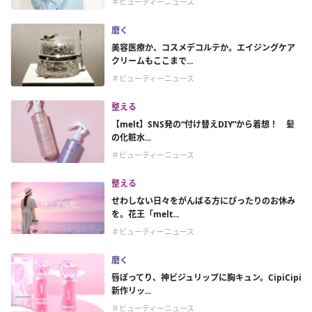
＃ビューティーニュース
磨く
美容医療か、コスメデコルテか。エイジングケア
クリームもここまで...
＃ビューティーニュース
整える
【melt】SNS発の“付け替えDIY”から着想！ 髪
の化粧水...
＃ビューティーニュース
整える
せわしない日々をがんばる方にぴったりのお休み
を。花王「melt...
＃ビューティーニュース
磨く
唇ぽってり、神ビジュリップに胸キュン。CipiCipi
新作リッ...
＃ビューティーニュース