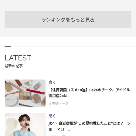
ランキングをもっと見る
LATEST
最新の記事
磨く
【注目韓国コスメ18選】Lakaのチーク、アイドル
御用達2aN...
＃美欲トーク
磨く
JO1・白岩瑠姫が“この夏挑戦したこと”とは？ ジ
ョー マロー...