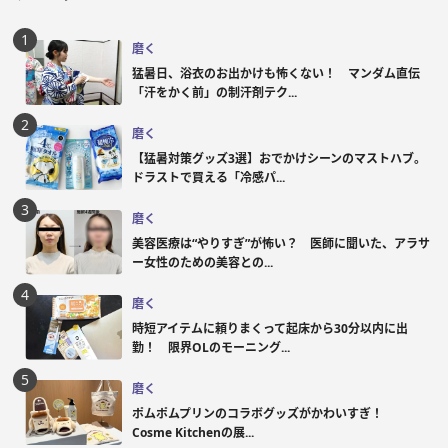
磨く
猛暑日、浴衣のお出かけも怖くない！ マンダム直伝
「汗をかく前」の制汗剤テク...
磨く
【猛暑対策グッズ3選】おでかけシーンのマストハブ。
ドラストで買える「冷感パ...
磨く
美容医療は“やりすぎ”が怖い？ 医師に聞いた、アラサ
ー女性のための美容との...
磨く
時短アイテムに頼りまくって起床から30分以内に出
勤！ 限界OLのモーニング...
磨く
ポムポムプリンのコラボグッズがかわいすぎ！
Cosme Kitchenの展...