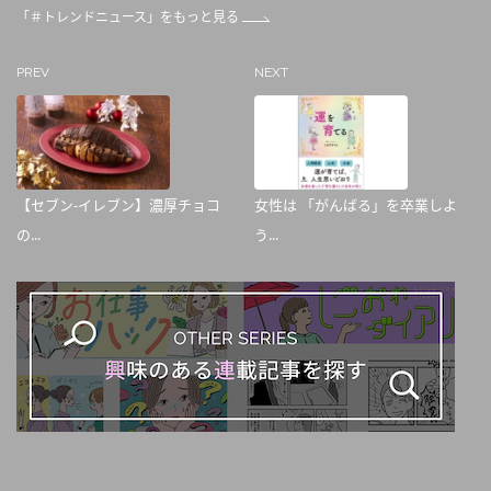
「＃トレンドニュース」をもっと見る
PREV
NEXT
【セブン-イレブン】濃厚チョコ
女性は 「がんばる」を卒業しよ
の...
う...