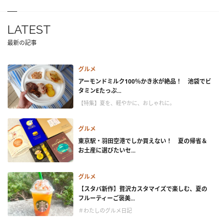
LATEST
最新の記事
グルメ
アーモンドミルク100％かき氷が絶品！ 池袋でビ
タミンEたっぷ...
【特集】夏を、軽やかに、おしゃれに。
グルメ
東京駅・羽田空港でしか買えない！ 夏の帰省＆
お土産に選びたいセ...
グルメ
【スタバ新作】贅沢カスタマイズで楽しむ、夏の
フルーティーご褒美...
＃わたしのグルメ日記