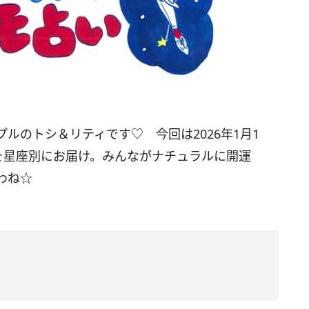
プルのトシ＆リティです♡ 今回は
2026
年
1
月
1
を星座別にお届け。みんながナチュラルに開運
わね☆