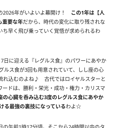
の
2026
年がいよいよ幕開け！
この
1
年は【人
も重要な年
だから、時代の変化に取り残されな
いち早く飛び乗っていく覚悟が求められるわ
月
7
日に迎える『レグルス食』のパワーにあやか
グルス食が
3
回も用意されていて、しし座の心
流れ込むのよね♪ 古代ではロイヤルスターと
ワードは、勝利・栄光・成功・権力・カリスマ
座の心臓を呑み込む
3
度のレグルス食にあやか
ける最強の裏技になっている
わよ☆
日の午前
1
時
17
分頃。そこから
24
時間以内のタ