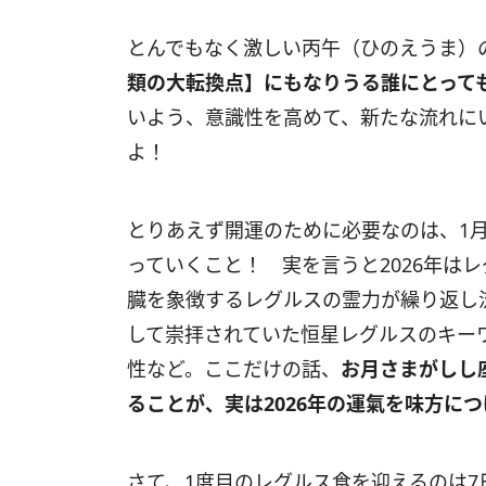
とんでもなく激しい丙午（ひのえうま）
類の大転換点】にもなりうる誰にとって
いよう、意識性を高めて、新たな流れに
よ！
とりあえず開運のために必要なのは、
1
っていくこと！ 実を言うと
2026
年はレ
臓を象徴するレグルスの霊力が繰り返し
して崇拝されていた恒星レグルスのキー
性など。ここだけの話、
お月さまがしし
ることが、実は
2026
年の運
氣を味方につ
さて、
1
度目のレグルス食を迎えるのは
7