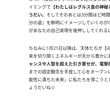
イミングで
【わたしはレグルス食の神秘
うだい。
そしてそのあとは
3
分間ほど時間
分の姿』を鮮明にイメージしていくのが
があなたの自己実現を後押ししてくれる
ちなみに
1
月
21
日以降は、天体たちが【
来を切り開くエネルギーが天から豊か
ャンスや人智を超えた引き寄せが、電撃
までの固定観念を手放して心をオープン
能性に満ちた未来』に私たちを導こうと
ょうだいね☆