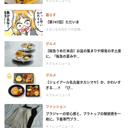
＃グルメニュース
暮らす
【第747話】ただいま
＃ないものねだりの女達。
グルメ
【阪急うめだ本店】お盆の集まりや帰省の手土産
に。「阪急の夏みや...
＃グルメニュース
グルメ
【ジェイアール名古屋タカシマヤ】か、かわいす
ぎる……!! 「ぴ...
＃グルメニュース
ファッション
ブラジャーの安心感と、ブラトップの解放感を一
枚に。下着専門ブラ...
＃トレンドニュース