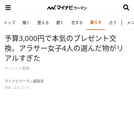
暮らす
トップ
働く
整える
磨く
恋する
占う
メ
予算3,000円で本気のプレゼント交
換。アラサー女子4人の選んだ物がリ
アルすぎた
＃トレンド動画
マイナビウーマン編集部
更新: 2025.12.19