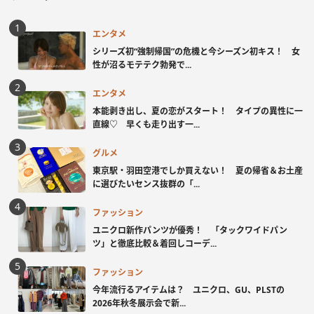
エンタメ
シリーズ初“強制帰国”の危機と今シーズン初キス！ 女
性が沼るモテテク勃発で...
エンタメ
本能剥き出し、夏の恋がスタート！ タイプの異性に一
直線♡ 早くも走り出す一...
グルメ
東京駅・羽田空港でしか買えない！ 夏の帰省＆お土産
に選びたいセンス抜群の「...
ファッション
ユニクロ新作パンツが優秀！ 「タックワイドパン
ツ」と徹底比較＆着回しコーデ...
ファッション
今年流行るアイテムは？ ユニクロ、GU、PLSTの
2026年秋冬展示会で新...