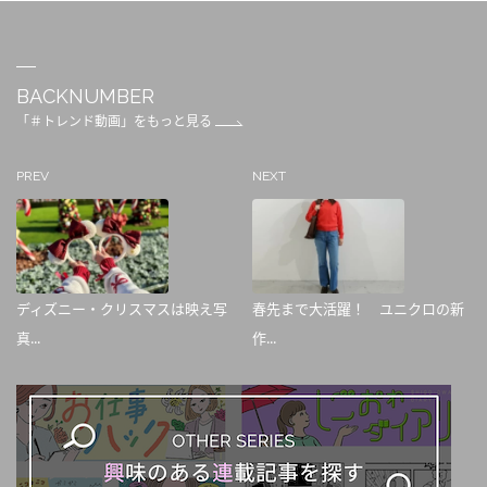
BACKNUMBER
「＃トレンド動画」をもっと見る
PREV
NEXT
ディズニー・クリスマスは映え写
春先まで大活躍！ ユニクロの新
真...
作...