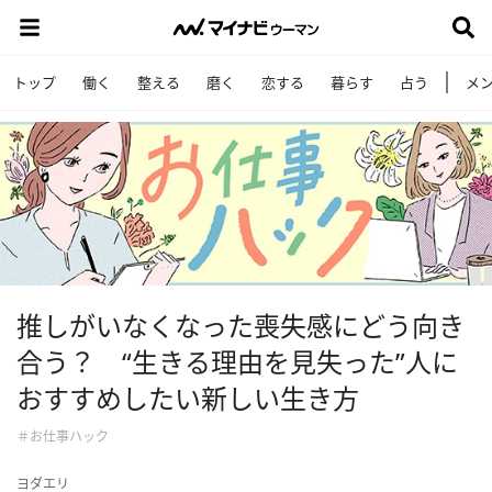
トップ
働く
整える
磨く
恋する
暮らす
占う
メ
推しがいなくなった喪失感にどう向き
合う？ “生きる理由を見失った”人に
おすすめしたい新しい生き方
＃お仕事ハック
ヨダエリ