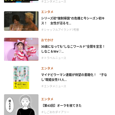
＃エンタメニュース
エンタメ
シリーズ初“強制帰国”の危機と今シーズン初キ
ス！ 女性が沼るモ...
＃シャッフルアイランド7考察
おでかけ
30歳になっても“しなこワールド”全開を宣言！
しなこ＆We♡...
＃トラベルニュース
エンタメ
マイナビウーマン連載が待望の書籍化！ “子な
し”既婚女性11人...
＃エンタメニュース
エンタメ
【第43回】オーラを視てきた
＃しごおわダイアリー