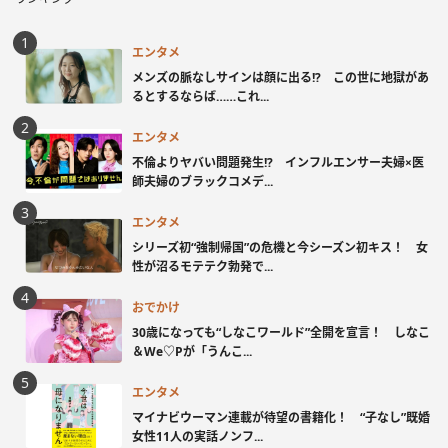
エンタメ
メンズの脈なしサインは顔に出る!? この世に地獄があ
るとするならば……これ...
エンタメ
不倫よりヤバい問題発生!? インフルエンサー夫婦×医
師夫婦のブラックコメデ...
エンタメ
シリーズ初“強制帰国”の危機と今シーズン初キス！ 女
性が沼るモテテク勃発で...
おでかけ
30歳になっても“しなこワールド”全開を宣言！ しなこ
＆We♡Pが「うんこ...
エンタメ
マイナビウーマン連載が待望の書籍化！ “子なし”既婚
女性11人の実話ノンフ...