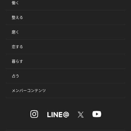
働く
整える
磨く
恋する
暮らす
占う
メンバーコンテンツ