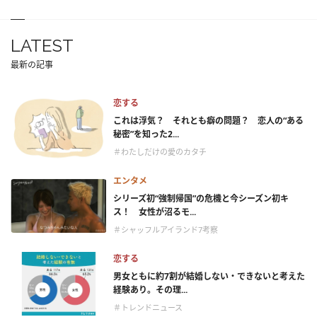
LATEST
最新の記事
恋する
これは浮気？ それとも癖の問題？ 恋人の“ある
秘密”を知った2...
＃わたしだけの愛のカタチ
エンタメ
シリーズ初“強制帰国”の危機と今シーズン初キ
ス！ 女性が沼るモ...
＃シャッフルアイランド7考察
恋する
男女ともに約7割が結婚しない・できないと考えた
経験あり。その理...
＃トレンドニュース