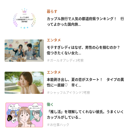
暮らす
カップル旅行で人気の都道府県ランキング！ 行
ってよかった国内旅...
エンタメ
モテすぎレディはなぜ、男性の心を掴むのか？
傷つきたくない女た...
＃ガールオアレディ3考察
エンタメ
本能剥き出し、夏の恋がスタート！ タイプの異
性に一直線♡ 早く...
＃シャッフルアイランド7考察
働く
「推し活」を理解してくれない彼氏。うまくいく
カップルがしている...
＃お仕事ハック