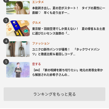
エンタメ
本能剥き出し、夏の恋がスタート！ タイプの異性に一
直線♡ 早くも走り出す一...
グルメ
東京駅・羽田空港でしか買えない！ 夏の帰省＆お土産
に選びたいセンス抜群の「...
ファッション
ユニクロ新作パンツが優秀！ 「タックワイドパン
ツ」と徹底比較＆着回しコーデ...
恋する
【#4】「家の呪縛を断ち切りたい」地元の男尊女卑か
ら解放された紗希子さんの...
ランキングをもっと見る