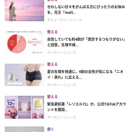
せわしない日々をがんばる方にぴったりのお休み
を。花王「melt...
＃ビューティーニュース
整える
自覚していても約4割が「受診するつもりがない」
と回答。生理不順...
＃ヘルシーニュース
整える
夏の生理を快適に。9割の女性が気になる「ニオ
イ・蒸れ」に応える...
＃ヘルシーニュース
整える
緊急避妊薬「レソエル72」が、公式TikTokアカウ
ントを開設...
＃ヘルシーニュース
磨く