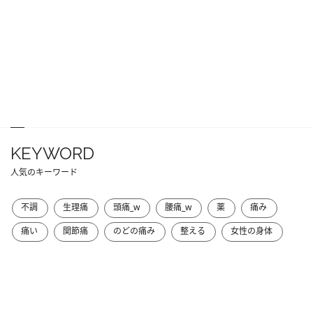
KEYWORD
人気のキーワード
不調
生理痛
頭痛_w
腰痛_w
薬
痛み
痛い
関節痛
のどの痛み
整える
女性の身体