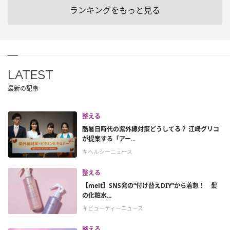
ランキングをもっと見る
LATEST
最新の記事
整える
酷暑日時代の紫外線対策どうしてる？ 江崎グリコ
が提案する「アー...
＃ヘルシーニュース
整える
【melt】SNS発の“付け替えDIY”から着想！ 髪
の化粧水...
＃ビューティーニュース
整える