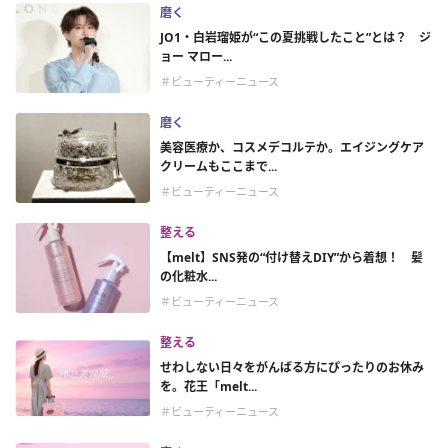
磨く
JO1・白岩瑠姫が“この夏挑戦したこと”とは？ ジ
ョー マロー...
＃ビューティーニュース
磨く
美容医療か、コスメデコルテか。エイジングケア
クリームもここまで...
＃ビューティーニュース
整える
【melt】SNS発の“付け替えDIY”から着想！ 髪
の化粧水...
＃ビューティーニュース
整える
せわしない日々をがんばる方にぴったりのお休み
を。花王「melt...
＃ビューティーニュース