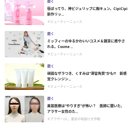
磨く
唇ぽってり、神ビジュリップに胸キュン。CipiCipi
新作リッ...
＃ビューティーニュース
磨く
ミッフィーのゆるかわいいコスメ＆雑貨に癒やさ
れる。Cosme ...
＃ビューティーニュース
磨く
頑固なザラつき、くすみは“滞留角質”かも!? 新感
覚クレンジン...
＃ビューティーニュース
磨く
美容医療は“やりすぎ”が怖い？ 医師に聞いた、
アラサー女性のた...
＃アラサーOL、夏前の垢抜け大作戦