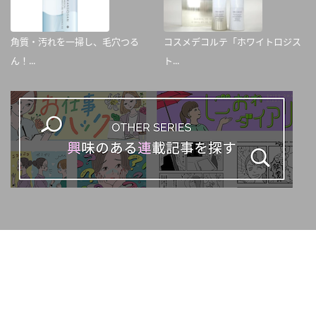
角質・汚れを一掃し、毛穴つる
コスメデコルテ「ホワイトロジス
ん！...
ト...