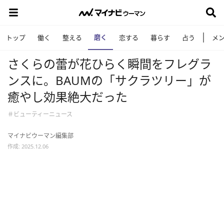
磨く
トップ
働く
整える
恋する
暮らす
占う
メ
さくらの蕾が花ひらく瞬間をフレグラ
ンスに。BAUMの「サクラツリー」が
癒やし効果絶大だった
＃ビューティーニュース
マイナビウーマン編集部
作成: 2025.12.06