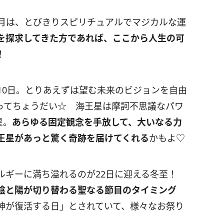
月は、とびきりスピリチュアルでマジカルな運
を探求してきた方であれば、ここから人生の可
！
10
日。とりあえずは望む未来のビジョンを自由
ってちょうだい☆ 海王星は摩訶不思議なパワ
星。
あらゆる固定観念を
手放して、大いなる力
王星があっと驚く奇跡を届けてくれる
かもよ♡
ネルギーに満ち溢れるのが22日に迎える冬至！
陰と陽が切り替わる聖なる節目のタイミング
神が復活する日」とされていて、様々なお祭り