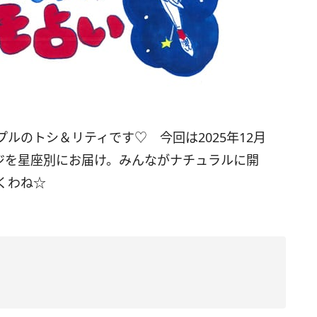
プルのトシ＆リティです♡ 今回は
2025
年12月
ジを星座別にお届け。みんながナチュラルに開
くわね☆