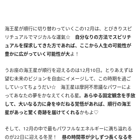
海王星が順行に切り替わっていくこの
12
月は、とびきりスピ
リチュアルでマジカルな運氣☆
自分なりの方法でスピリチ
ュアルを探求してきた方であれば、ここから人生の可能性が
豊かに広がっていく可能性が大
よ！
うお座の海王星が順行を迎えるのは
12
月
10
日。とりあえずは
望む未来のビジョンを自由にイメージして、この時期を過ご
していってちょうだい☆ 海王星は摩訶不思議なパワーによ
ってあなたの夢をかなえてくれる星。
あらゆる固定観念を
手放
して、大いなる力に身をゆだねる覚悟があれば、順行の海王
星があっと驚く奇跡を届けてくれる
かもよ♡
そして、12月の中で最もパワフルなエネルギーに満ち溢れる
のが22日に迎える冬至！
昼の時間帯が少しずつ長くなる冬