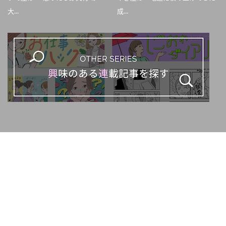
大...
成...