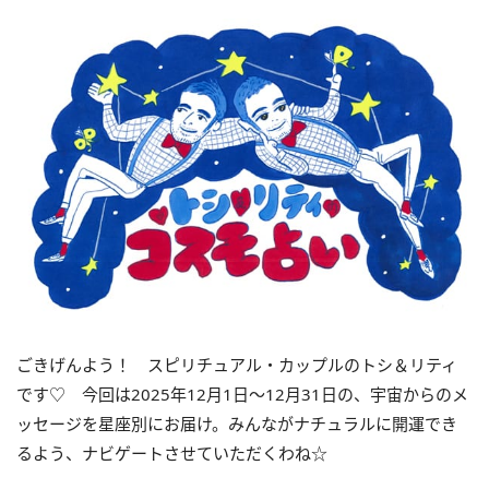
ごきげんよう！ スピリチュアル・カップルのトシ＆リティ
です♡ 今回は
2025
年12月
1
日〜
12
月
31
日の、宇宙からのメ
ッセージを星座別にお届け。みんながナチュラルに開運でき
るよう、ナビゲートさせていただくわね☆