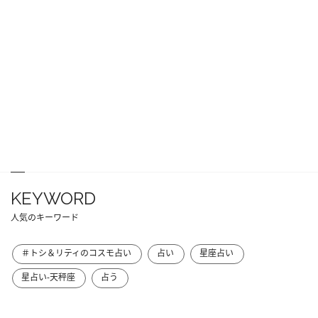
KEYWORD
人気のキーワード
＃トシ＆リティのコスモ占い
占い
星座占い
星占い-天秤座
占う