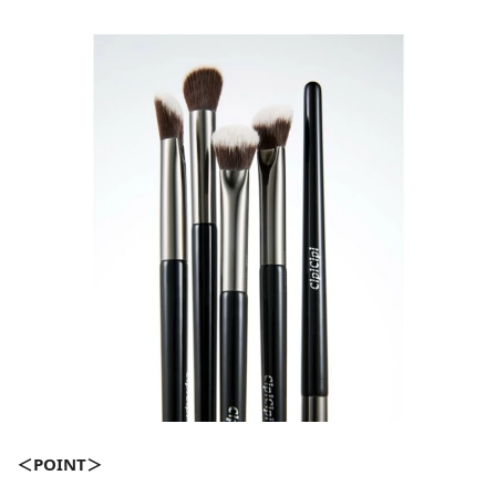
＜POINT＞