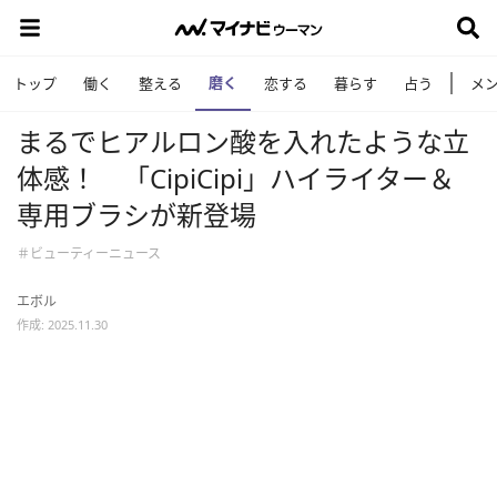
磨く
トップ
働く
整える
恋する
暮らす
占う
メ
まるでヒアルロン酸を入れたような立
体感！ 「CipiCipi」ハイライター＆
専用ブラシが新登場
＃ビューティーニュース
エボル
作成: 2025.11.30