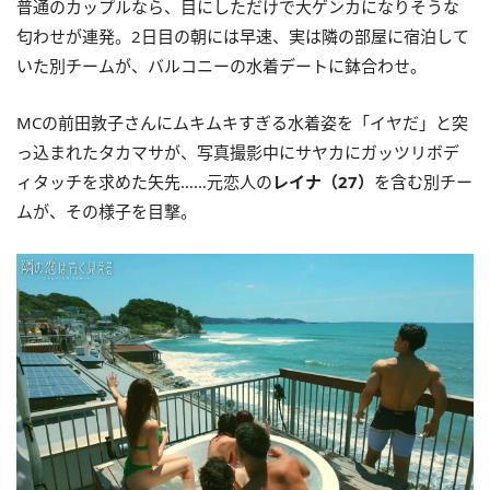
普通のカップルなら、目にしただけで大ゲンカになりそうな
匂わせが連発。2日目の朝には早速、実は隣の部屋に宿泊して
いた別チームが、バルコニーの水着デートに鉢合わせ。
MCの前田敦子さんにムキムキすぎる水着姿を「イヤだ」と突
っ込まれたタカマサが、写真撮影中にサヤカにガッツリボデ
ィタッチを求めた矢先……元恋人の
レイナ（27）
を含む別チー
ムが、その様子を目撃。