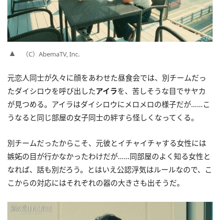
（C）AbemaTV, Inc.
元恋人同士が久々に顔をあわせた昼食会では、別チームだっ
たダイシロウを呼び出した
アイラ
を、苦しそうな目でサヤカ
が見つめる。アイラはダイシロウにメロメロの様子だが……こ
うなると同じ部屋の女子同士の絆すら怪しくなってくる。
別チームだったからこそ、元彼とイチャイチャする女性には
嫉妬の目が行かなかったわけだが……同部屋のよく知る女性と
なれば、話も別だろう。とはいえ公認浮気はルールなので、こ
こからの対応にはそれぞれの器の大きさも出そうだ。