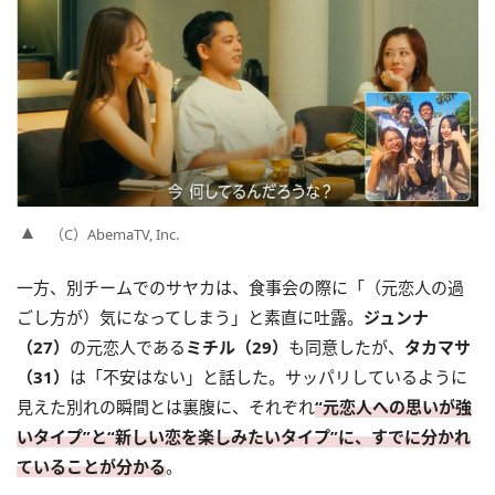
（C）AbemaTV, Inc.
一方、別チームでのサヤカは、食事会の際に「（元恋人の過
ごし方が）気になってしまう」と素直に吐露。
ジュンナ
（27）
の元恋人である
ミチル（29）
も同意したが、
タカマサ
（31）
は「不安はない」と話した。サッパリしているように
見えた別れの瞬間とは裏腹に、それぞれ
“元恋人への思いが強
いタイプ”と“新しい恋を楽しみたいタイプ”に、すでに分かれ
ていることが分かる
。