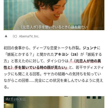
（C）AbemaTV, Inc.
初回の食事から、ディープな恋愛トークも炸裂。
ジュンナ
に
「嫉妬とかする？」と聞かれた
アキヨシ（28）
が「嫉妬する
方」と答えたのに対して、ダイシロウは
「（元恋人が他の異
性と）手を繋いでいる時の顔が見たい」
と、若干サディスティ
ックにも聞こえる回答。サヤカの結婚への気持ちを知ってい
ながらこの回答……完全にこの状況を楽しんでいるように見え
る。