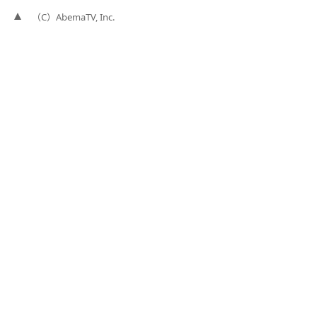
（C）AbemaTV, Inc.