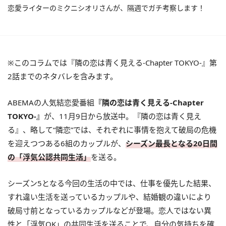
恋愛ライターのミクニシオリさんが、隔週でガチ考察します！
※このコラムでは『隣の恋は青く見える-Chapter TOKYO-』第
2話までのネタバレを含みます。
ABEMAの人気結恋愛番組
『隣の恋は青く見える-Chapter
TOKYO-』
が、11月9日から放送中。『隣の恋は青く見え
る』、略して“隣恋”では、それぞれに事情を抱えて破局の危機
を迎えつつある6組のカップルが、
シーズン最長となる20日間
の「浮気公認共同生活」
を送る。
シーズン5となる今回の生活の中では、仕事を優先した結果、
すれ違い生活を送っているカップルや、結婚観の違いにより
破局寸前となっているカップルなどが登場。恋人ではない異
性と「浮気OK」の共同生活を送ることで、自分の気持ちを確