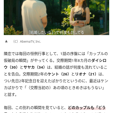
（C）AbemaTV, Inc.
隣恋では毎回の恒例行事として、1話の序盤には「カップルの
仮破局の瞬間」がやってくる。交際期間1年8カ月の
ダイシロ
ウ（30）
と
サヤカ（34）
は、結婚の話が何度も流れているこ
とを告白。交際期間2年の
ケント（26）
と
リオナ（21）
は、
つい先日2年記念日を迎えたばかりだというのに、最近はケン
カばかりで「（交際当初の）あの頃のときめきはもうない」
と話す。
毎回、この別れの瞬間を見ていると、
どのカップルも「どう