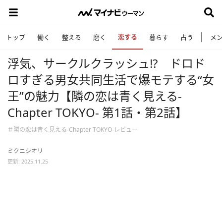
恋する
トップ
働く
整える
磨く
暮らす
占う
メ
浮気、サークルクラッシュ!? ドロド
ロすぎる男女共同生活で爆モテする“女
王”の魅力【隣の恋は青く見える-
Chapter TOKYO- 第1話・第2話】
＃隣の恋は青く見える-Chapter TOKYO-レビュー
ミクニシオリ
更新: 2025.11.25