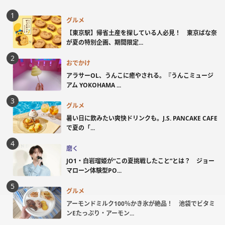
グルメ
【東京駅】帰省土産を探している人必見！ 東京ばな奈
が夏の特別企画、期間限定...
おでかけ
アラサーOL、うんこに癒やされる。『うんこミュージ
アム YOKOHAMA ...
グルメ
暑い日に飲みたい爽快ドリンクも。J.S. PANCAKE CAFE
で夏の「...
磨く
JO1・白岩瑠姫が“この夏挑戦したこと”とは？ ジョー
マローン体験型PO...
グルメ
アーモンドミルク100％かき氷が絶品！ 池袋でビタミ
ンEたっぷり・アーモン...