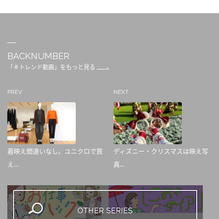
BACKNUMBER
「＃トレンド動画」をもっと見る
PREV
NEXT
着映え間違いなし。ユニクロで買
ディズニー・クリスマスは映え写
え...
真...