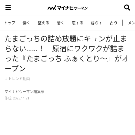
トップ
働く
整える
磨く
恋する
暮らす
占う
メ
たまごっちの詰め放題にキュンが止ま
らない……！ 原宿にワクワクが詰ま
った『たまごっち ふぁくとり～』がオ
ープン
＃トレンド動画
マイナビウーマン編集部
作成: 2025.11.21