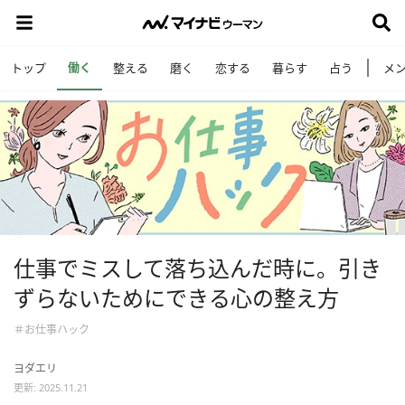
働く
トップ
整える
磨く
恋する
暮らす
占う
メ
仕事でミスして落ち込んだ時に。引き
ずらないためにできる心の整え方
＃お仕事ハック
ヨダエリ
更新: 2025.11.21