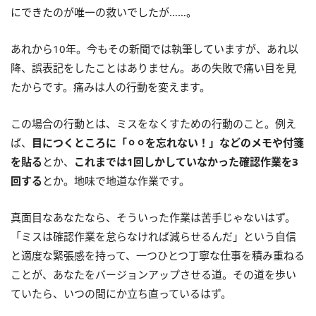
にできたのが唯一の救いでしたが……。
あれから10年。今もその新聞では執筆していますが、あれ以
降、誤表記をしたことはありません。あの失敗で痛い目を見
たからです。痛みは人の行動を変えます。
この場合の行動とは、ミスをなくすための行動のこと。例え
ば、
目につくところに「⚪︎⚪︎を忘れない！」などのメモや付箋
を貼る
とか、
これまでは1回しかしていなかった確認作業を3
回する
とか。地味で地道な作業です。
真面目なあなたなら、そういった作業は苦手じゃないはず。
「ミスは確認作業を怠らなければ減らせるんだ」という自信
と適度な緊張感を持って、一つひとつ丁寧な仕事を積み重ねる
ことが、あなたをバージョンアップさせる道。その道を歩い
ていたら、いつの間にか立ち直っているはず。