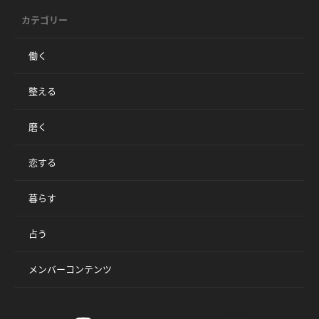
カテゴリー
働く
整える
磨く
恋する
暮らす
占う
メンバーコンテンツ