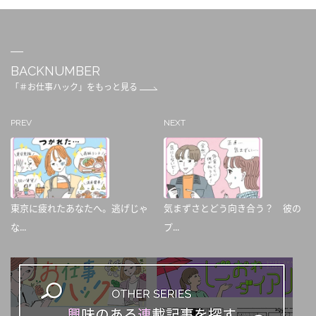
BACKNUMBER
「＃お仕事ハック」をもっと見る
PREV
NEXT
東京に疲れたあなたへ。逃げじゃ
気まずさとどう向き合う？ 彼の
な...
プ...