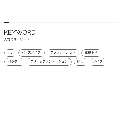
KEYWORD
人気のキーワード
life
ベースメイク
ファンデーション
化粧下地
パウダー
クリームファンデーション
磨く
メイク