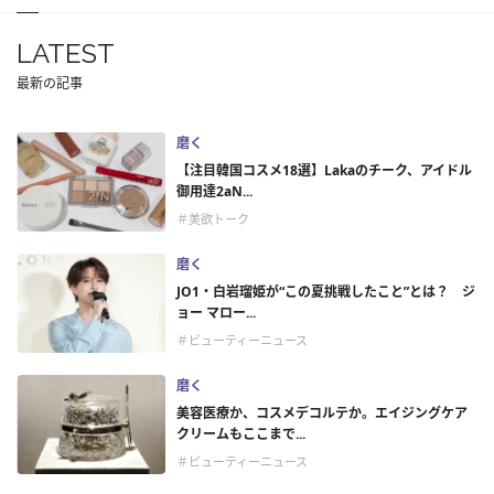
LATEST
最新の記事
磨く
【注目韓国コスメ18選】Lakaのチーク、アイドル
御用達2aN...
＃美欲トーク
磨く
JO1・白岩瑠姫が“この夏挑戦したこと”とは？ ジ
ョー マロー...
＃ビューティーニュース
磨く
美容医療か、コスメデコルテか。エイジングケア
クリームもここまで...
＃ビューティーニュース