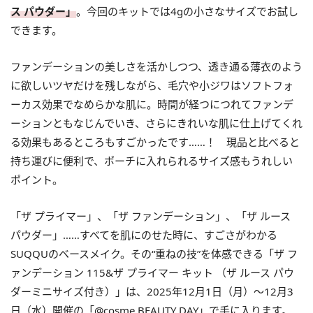
ス パウダー」
。今回のキットでは4gの小さなサイズでお試し
できます。
ファンデーションの美しさを活かしつつ、透き通る薄衣のよう
に欲しいツヤだけを残しながら、毛穴や小ジワはソフトフォ
ーカス効果でなめらかな肌に。時間が経つにつれてファンデ
ーションともなじんでいき、さらにきれいな肌に仕上げてくれ
る効果もあるところもすごかったです……！ 現品と比べると
持ち運びに便利で、ポーチに入れられるサイズ感もうれしい
ポイント。
「ザ プライマー」、「ザ ファンデーション」、「ザ ルース
パウダー」……すべてを肌にのせた時に、すごさがわかる
SUQQUのベースメイク。その“重ねの技”を体感できる「ザ フ
ァンデーション 115&ザ プライマー キット （ザ ルース パウ
ダーミニサイズ付き）」は、2025年12月1日（月）〜12月3
日（水）開催の「@cosme BEAUTY DAY」で手に入ります。