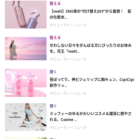
整える
【melt】SNS発の“付け替えDIY”から着想！ 髪
の化粧水...
＃ビューティーニュース
整える
せわしない日々をがんばる方にぴったりのお休み
を。花王「melt...
＃ビューティーニュース
磨く
唇ぽってり、神ビジュリップに胸キュン。CipiCipi
新作リッ...
＃ビューティーニュース
磨く
ミッフィーのゆるかわいいコスメ＆雑貨に癒やさ
れる。Cosme ...
＃ビューティーニュース