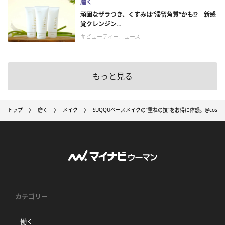
磨く
頑固なザラつき、くすみは“滞留角質”かも!? 新感
覚クレンジン...
＃ビューティーニュース
もっと見る
トップ
磨く
メイク
SUQQUベースメイクの“重ねの技”をお得に体感。@cosme 
カテゴリー
働く