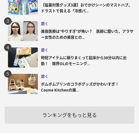
【猛暑対策グッズ3選】おでかけシーンのマストハブ。
ドラストで買える「冷感パ...
磨く
美容医療は“やりすぎ”が怖い？ 医師に聞いた、アラサ
ー女性のための美容との...
磨く
時短アイテムに頼りまくって起床から30分以内に出
勤！ 限界OLのモーニング...
磨く
ポムポムプリンのコラボグッズがかわいすぎ！
Cosme Kitchenの展...
ランキングをもっと見る