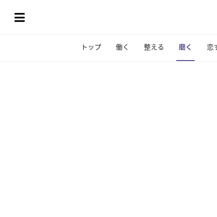
トップ
働く
整える
磨く
恋