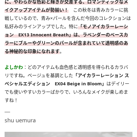
に、やわらかな色彩と輝きが交差する、ロマンティックなメ
イクアップアイテムが勢揃い！
この秋冬は青みカラーに挑
戦しているので、青み×パールを含んだ今回のコレクションは
私好みのラインアップでした。特に
「モノアイカラーレーシ
ョン EX13 Innocent Breath」
は、ラベンダーのベースカ
ラーにブルーやグリーンのパールが含まれていて透明感のあ
る神秘的な印象になれます
。
よしかわ
：どのアイテムも血色感と透明感を得られるカラバ
リですね。ベージュを基調とした
「アイカラーレーション ス
ペシャルエディション EX04 Beige in Bloom」
はデイリー
でも使いやすいカラーばかりで、いろんなメイクが楽しめま
すね！
shu uemura