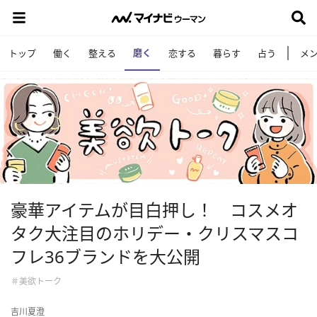
磨く
トップ
働く
整える
恋する
暮らす
占う
メ
豪華アイテムが目白押し！ コスメオ
タク大注目のホリデー・クリスマスコ
フレ36ブランドを大公開
＃美欲トーク
吉川夏澄