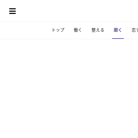
トップ
働く
整える
磨く
恋