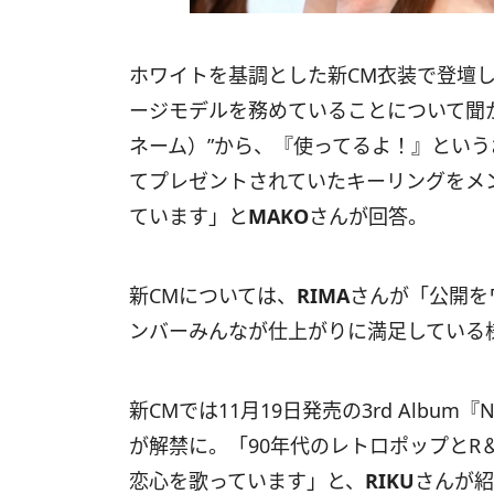
ホワイトを基調とした新CM衣装で登壇した「
ージモデルを務めていることについて聞かれ
ネーム）”から、『使ってるよ！』というお
てプレゼントされていたキーリングをメ
ています」と
MAKO
さんが回答。
新CMについては、
RIMA
さんが「公開を
ンバーみんなが仕上がりに満足している
新CMでは11月19日発売の3rd Album『N
が解禁に。「90年代のレトロポップとR
恋心を歌っています」と、
RIKU
さんが紹