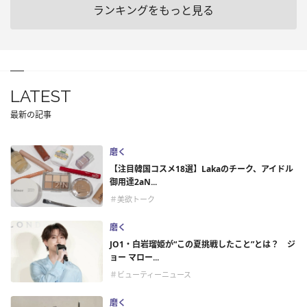
ランキングをもっと見る
LATEST
最新の記事
磨く
【注目韓国コスメ18選】Lakaのチーク、アイドル
御用達2aN...
＃美欲トーク
磨く
JO1・白岩瑠姫が“この夏挑戦したこと”とは？ ジ
ョー マロー...
＃ビューティーニュース
磨く