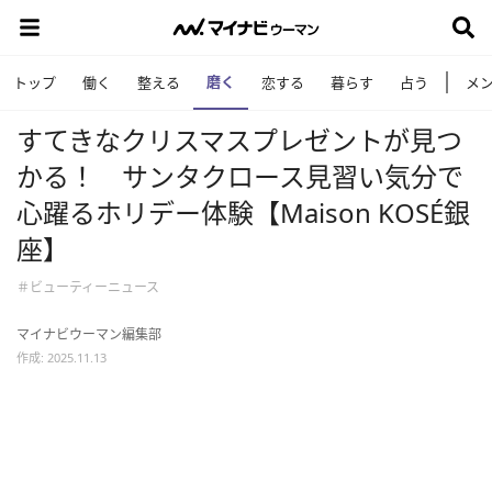
磨く
トップ
働く
整える
恋する
暮らす
占う
メ
すてきなクリスマスプレゼントが見つ
かる！ サンタクロース見習い気分で
心躍るホリデー体験【Maison KOSÉ銀
座】
＃ビューティーニュース
マイナビウーマン編集部
作成: 2025.11.13