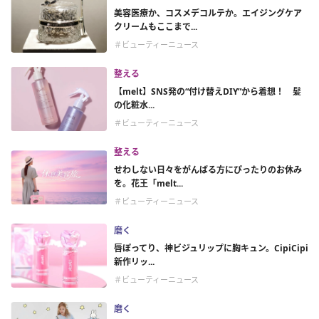
美容医療か、コスメデコルテか。エイジングケア
クリームもここまで...
＃ビューティーニュース
整える
【melt】SNS発の“付け替えDIY”から着想！ 髪
の化粧水...
＃ビューティーニュース
整える
せわしない日々をがんばる方にぴったりのお休み
を。花王「melt...
＃ビューティーニュース
磨く
唇ぽってり、神ビジュリップに胸キュン。CipiCipi
新作リッ...
＃ビューティーニュース
磨く