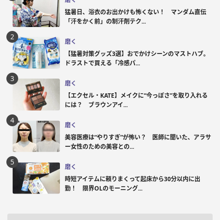
猛暑日、浴衣のお出かけも怖くない！ マンダム直伝
「汗をかく前」の制汗剤テク...
磨く
【猛暑対策グッズ3選】おでかけシーンのマストハブ。
ドラストで買える「冷感パ...
磨く
【エクセル・KATE】メイクに“今っぽさ”を取り入れる
には？ ブラウンアイ...
磨く
美容医療は“やりすぎ”が怖い？ 医師に聞いた、アラサ
ー女性のための美容との...
磨く
時短アイテムに頼りまくって起床から30分以内に出
勤！ 限界OLのモーニング...