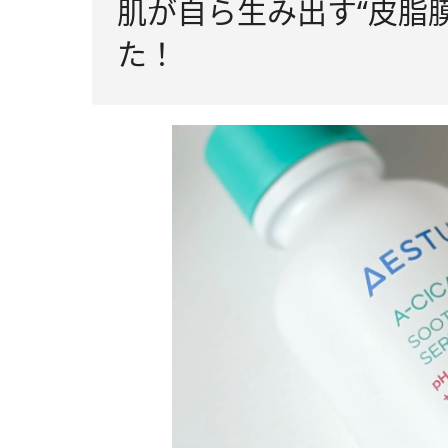
肌が自ら生み出す“皮脂
た！