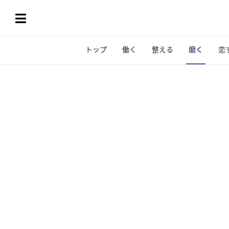
トップ
働く
整える
磨く
恋