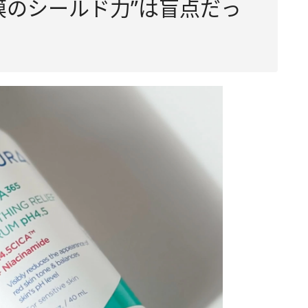
膜のシールド力”は盲点だっ