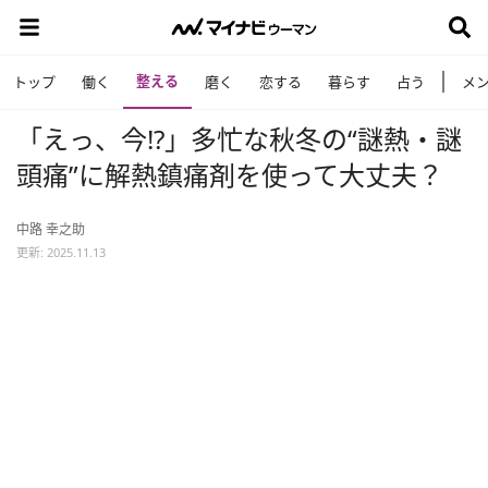
整える
トップ
働く
磨く
恋する
暮らす
占う
メ
「えっ、今!?」多忙な秋冬の“謎熱・謎
頭痛”に解熱鎮痛剤を使って大丈夫？
中路 幸之助
更新: 2025.11.13