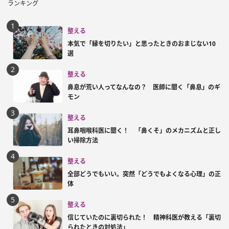
ランキング
整える
本気で「縁を切りたい」と思ったときのおまじない10
選
整える
鼻息が荒い人ってなんなの？ 医師に聞く「鼻息」のギ
モン
整える
耳鼻咽喉科医に聞く！ 「鼻くそ」のメカニズムと正し
い掃除方法
整える
全部どうでもいい。突然「どうでもよくなる心理」の正
体
整える
信じていたのに裏切られた！ 精神科医が教える「裏切
られたときの対処法」