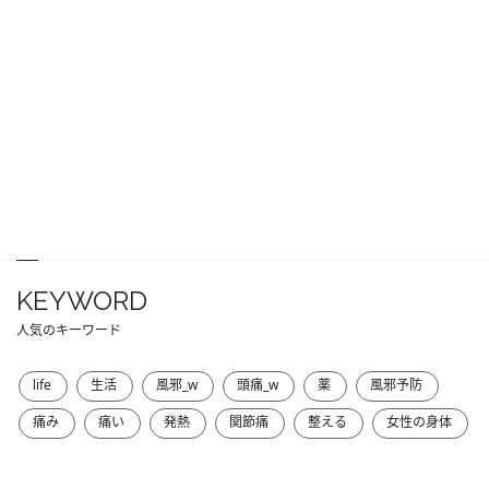
KEYWORD
人気のキーワード
life
生活
風邪_w
頭痛_w
薬
風邪予防
痛み
痛い
発熱
関節痛
整える
女性の身体