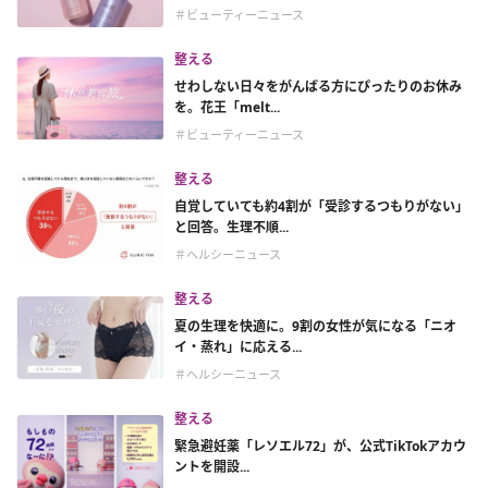
＃ビューティーニュース
整える
せわしない日々をがんばる方にぴったりのお休み
を。花王「melt...
＃ビューティーニュース
整える
自覚していても約4割が「受診するつもりがない」
と回答。生理不順...
＃ヘルシーニュース
整える
夏の生理を快適に。9割の女性が気になる「ニオ
イ・蒸れ」に応える...
＃ヘルシーニュース
整える
緊急避妊薬「レソエル72」が、公式TikTokアカウ
ントを開設...