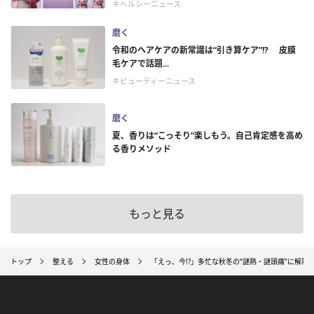
＃ヘルシーニュース
磨く
令和のヘアケアの新常識は“引き算ケア”!? 皮膜
毛ケアで話題...
＃ビューティーニュース
磨く
夏、香りは“こっそり”楽しもう。自己肯定感を高め
る香りメソッド
もっと見る
トップ
整える
女性の身体
「えっ、今!?」多忙な秋冬の“謎熱・謎頭痛”に解熱