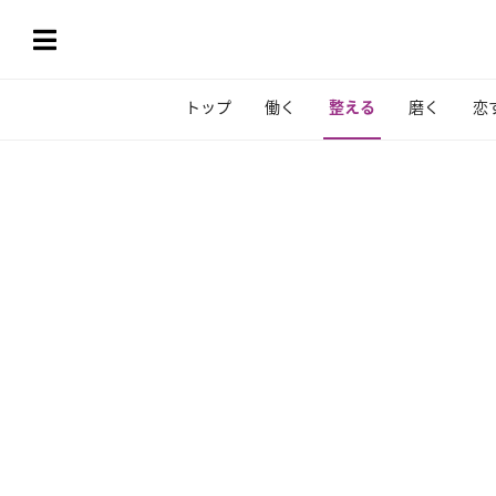
トップ
働く
整える
磨く
恋