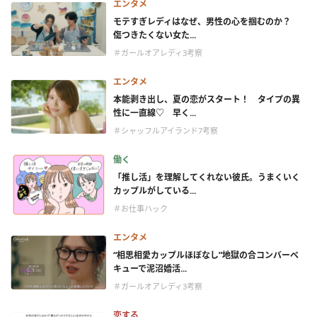
エンタメ
モテすぎレディはなぜ、男性の心を掴むのか？
傷つきたくない女た...
＃ガールオアレディ3考察
エンタメ
本能剥き出し、夏の恋がスタート！ タイプの異
性に一直線♡ 早く...
＃シャッフルアイランド7考察
働く
「推し活」を理解してくれない彼氏。うまくいく
カップルがしている...
＃お仕事ハック
エンタメ
“相思相愛カップルほぼなし”地獄の合コンバーベ
キューで泥沼婚活...
＃ガールオアレディ3考察
恋する