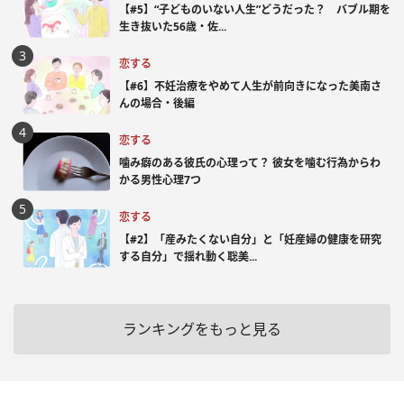
【#5】“子どものいない人生”どうだった？ バブル期を
生き抜いた56歳・佐...
恋する
【#6】不妊治療をやめて人生が前向きになった美南さ
んの場合・後編
恋する
噛み癖のある彼氏の心理って？ 彼女を噛む行為からわ
かる男性心理7つ
恋する
【#2】「産みたくない自分」と「妊産婦の健康を研究
する自分」で揺れ動く聡美...
ランキングをもっと見る