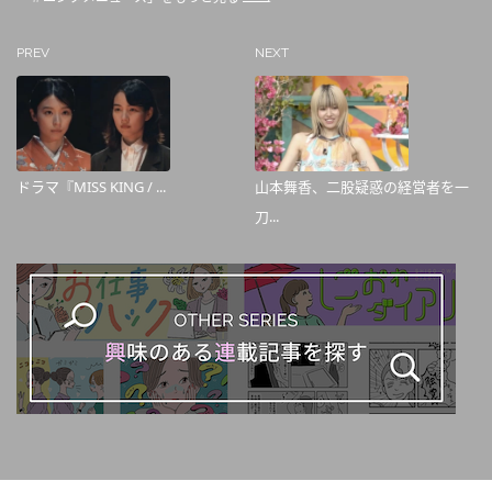
PREV
NEXT
ドラマ『MISS KING / ...
山本舞香、二股疑惑の経営者を一
刀...