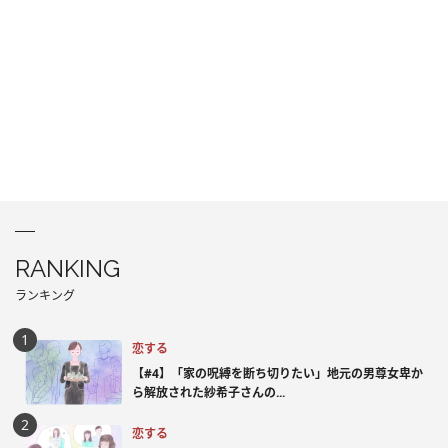
RANKING
ランキング
恋する
【#4】「家の呪縛を断ち切りたい」地元の男尊女卑か
ら解放された紗希子さんの...
恋する