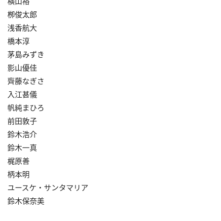
横山裕
栁俊太郎
浅香航大
橋本淳
茅島みずき
影山優佳
齊藤なぎさ
入江甚儀
帆純まひろ
前田敦子
鈴木浩介
鈴木一真
梶原善
柄本明
ユースケ・サンタマリア
鈴木保奈美