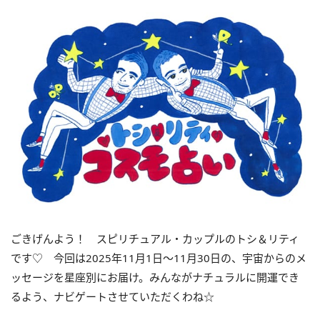
ごきげんよう！ スピリチュアル・カップルのトシ＆リティ
です♡ 今回は
2025
年
11
月
1
日〜
11
月
30
日の、宇宙からのメ
ッセージを星座別にお届け。みんながナチュラルに開運でき
るよう、ナビゲートさせていただくわね☆