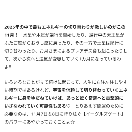
2025
年の中で最もエネルギーの切り替わりが激しいのがこの
11
月！
水星や木星が逆行を開始したり、逆行中の天王星が
ふたご座からおうし座に戻ったり、その一方で土星は順行に
切り替わったり、お月さまによるプレアデス食も起こったりし
て、次から次へと運氣が変容していく
1
カ月になっているわ
よ
!!
いろいろなことが立て続けに起こって、人生に右往左往しやす
い時期ではあるけれど、
宇宙を信頼して切り替わっていくエネ
ルギーに身をゆだねていけば、あっと驚く奇跡へと電撃的に
いざなわれていく可能性もある
♡
とりあえず開運のために
必要なのは、
11
月
7
日＆
8
日に降り注ぐ【イーグルズゲート】
のパワーにあやかっておくことよ☆