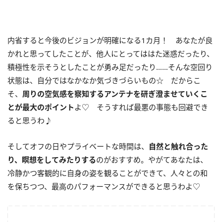
内省すると今後のビジョンが明確になる1カ月！ あなたが良
かれと思ってしたことが、他人にとってははた迷惑だったり、
積極性を示そうとしたことが勇み足だったり……そんな空回り
状態は、自分ではなかなか気づきづらいもの☆ だからこ
そ、
周りの空気感を察知するアンテナを研ぎ澄ませていくこ
とが最大のポイント
よ♡ そうすれば最悪の事態も回避でき
ると思うわ♪
そしてオフの日やプライベートな時間は、
自然と触れ合った
り、瞑想をしてみたりする
のがおすすめ。やがてあなたは、
冷静かつ客観的に自身の姿を観ることができて、人々との和
を保ちつつ、最高のパフォーマンスができると思うわよ♡