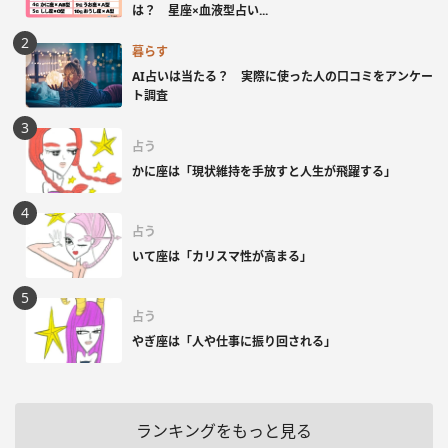
は？ 星座×血液型占い...
暮らす
AI占いは当たる？ 実際に使った人の口コミをアンケー
ト調査
占う
かに座は「現状維持を手放すと人生が飛躍する」
占う
いて座は「カリスマ性が高まる」
占う
やぎ座は「人や仕事に振り回される」
ランキングをもっと見る