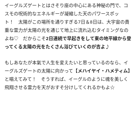
イーグルズゲートとはさそり座の中心にある神秘の門で、コ
スモの呪術的なエネルギーが凝縮した天のパワースポッ
ト！ 太陽がこの場所を通りすぎる
7
日＆
8
日は、大宇宙の貴
重な霊力が太陽の光を通じて地上に流れ込むタイミングなの
よね♡ だからこそ
2
日連続で早起きをして東の地平線から登
ってくる太陽の光をたくさん浴びていくのが吉よ♪
もしあなたが本氣で人生を変えたいと思っているのなら、イ
ーグルズゲートの太陽に向かって
【メハイヤイ・ハメティム】
と唱えてみて！ そうすれば、イーグルのように魂を美しく
飛翔させる霊力を天がおすそ分けしてくれるかもよ☆