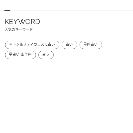
KEYWORD
人気のキーワード
＃トシ＆リティのコスモ占い
占い
星座占い
星占い-山羊座
占う