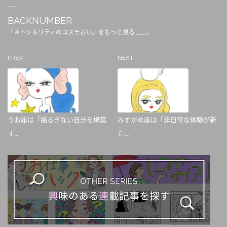
BACKNUMBER
「＃トシ＆リティのコスモ占い」をもっと見る
PREV
NEXT
うお座は「揺るぎない自分を構築
みずがめ座は「非日常な体験が新
す...
た...