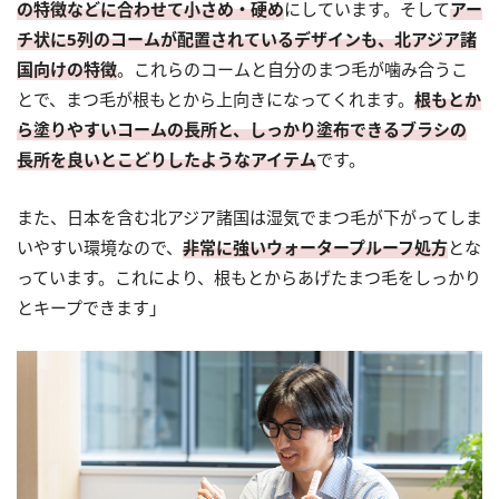
の特徴などに合わせて小さめ・硬め
にしています。そして
アー
チ状に5列のコームが配置されているデザインも、北アジア諸
国向けの特徴
。これらのコームと自分の
まつ毛
が噛み合うこ
とで、
まつ毛
が根もとから上向きになってくれます。
根もとか
ら塗りやすいコームの長所と、しっかり塗布できるブラシの
長所を良いとこどりしたようなアイテム
です。
また、日本を含む北アジア諸国は湿気で
まつ毛
が下がってしま
いやすい環境なので、
非常に強いウォータープルーフ処方
とな
っています。これにより、根もとからあげた
まつ毛
をしっかり
とキープできます」