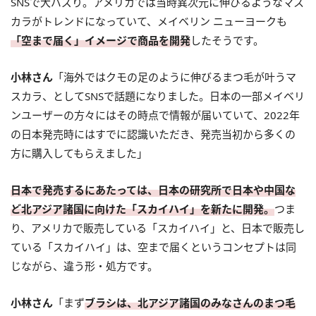
SNSで大バズり。アメリカでは当時異次元に伸びるようなマス
カラがトレンドになっていて、メイベリン ニューヨークも
「空まで届く」イメージで商品を開発
したそうです。
小林さん
「海外ではクモの足のように伸びる
まつ毛
が叶うマ
スカラ、としてSNSで話題になりました。日本の一部メイベリ
ンユーザーの方々にはその時点で情報が届いていて、2022年
の日本発売時にはすでに認識いただき、発売当初から多くの
方に購入してもらえました」
日本で発売するにあたっては、日本の研究所で日本や中国な
ど北アジア諸国に向けた「スカイハイ」を新たに開発。
つま
り、アメリカで販売している「スカイハイ」と、日本で販売し
ている「スカイハイ」は、空まで届くというコンセプトは同
じながら、違う形・処方です。
小林さん
「まず
ブラシは、北アジア諸国のみなさんの
まつ毛