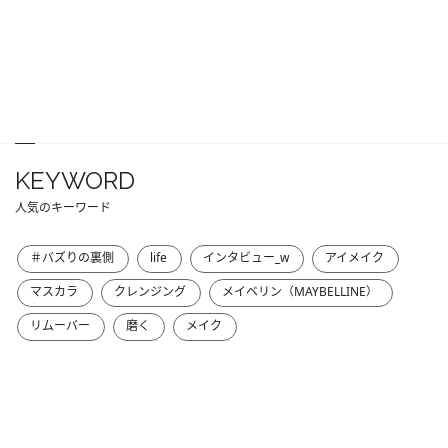
KEYWORD
人気のキーワード
＃バズりの裏側
life
インタビュー_w
アイメイク
マスカラ
クレンジング
メイベリン（MAYBELLINE）
リムーバー
磨く
メイク