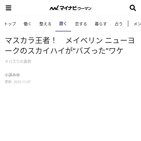
磨く
トップ
働く
整える
恋する
暮らす
占う
メ
マスカラ王者！ メイベリン ニューヨ
ークのスカイハイが“バズった”ワケ
＃バズりの裏側
小浜みゆ
更新: 2025.11.07