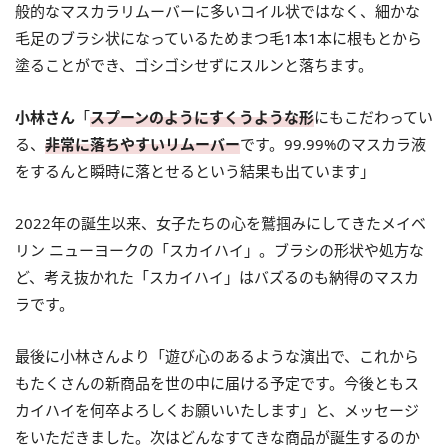
般的なマスカラリムーバーに多いコイル状ではなく、細かな
毛足のブラシ状になっているため
まつ毛
1本1本に根もとから
塗ることができ、ゴシゴシせずにスルンと落ちます。
小林さん
「
スプーンのようにすくうような形
にもこだわってい
る、
非常に落ちやすいリムーバー
です。99.99%のマスカラ液
をするんと瞬時に落とせるという結果も出ています」
2022年の誕生以来、女子たちの心を鷲掴みにしてきたメイベ
リン ニューヨークの「スカイハイ」。ブラシの形状や処方な
ど、考え抜かれた「スカイハイ」はバズるのも納得のマスカ
ラです。
最後に小林さんより「遊び心のあるような演出で、これから
もたくさんの新商品を世の中に届ける予定です。今後ともス
カイハイを何卒よろしくお願いいたします」と、メッセージ
をいただきました。次はどんなすてきな商品が誕生するのか