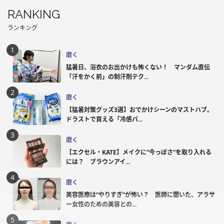
RANKING
ランキング
磨く
猛暑日、浴衣のお出かけも怖くない！ マンダム直伝
「汗をかく前」の制汗剤テク...
磨く
【猛暑対策グッズ3選】おでかけシーンのマストハブ。
ドラストで買える「冷感パ...
磨く
【エクセル・KATE】メイクに“今っぽさ”を取り入れる
には？ ブラウンアイ...
磨く
美容医療は“やりすぎ”が怖い？ 医師に聞いた、アラサ
ー女性のための美容との...