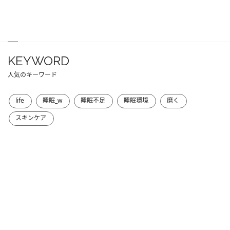
KEYWORD
人気のキーワード
life
睡眠_w
睡眠不足
睡眠環境
磨く
スキンケア