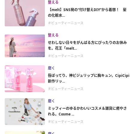
整える
【melt】SNS発の“付け替えDIY”から着想！ 髪
の化粧水...
＃ビューティーニュース
整える
せわしない日々をがんばる方にぴったりのお休み
を。花王「melt...
＃ビューティーニュース
磨く
唇ぽってり、神ビジュリップに胸キュン。CipiCipi
新作リッ...
＃ビューティーニュース
磨く
ミッフィーのゆるかわいいコスメ＆雑貨に癒やさ
れる。Cosme ...
＃ビューティーニュース
磨く