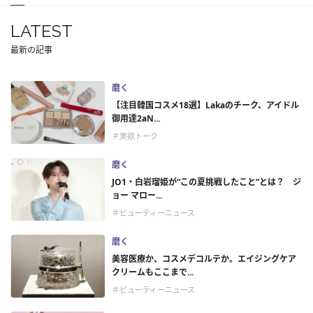
LATEST
最新の記事
磨く
【注目韓国コスメ18選】Lakaのチーク、アイドル
御用達2aN...
＃美欲トーク
磨く
JO1・白岩瑠姫が“この夏挑戦したこと”とは？ ジ
ョー マロー...
＃ビューティーニュース
磨く
美容医療か、コスメデコルテか。エイジングケア
クリームもここまで...
＃ビューティーニュース