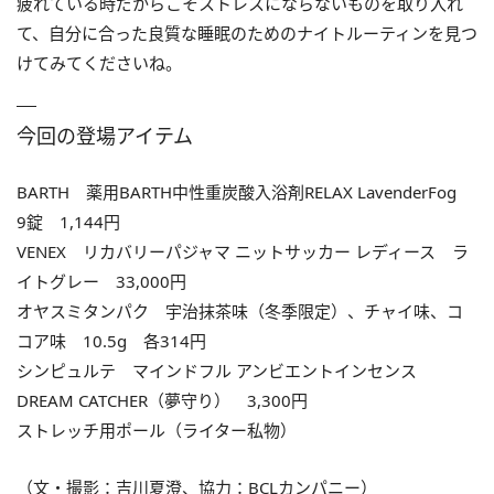
疲れている時だからこそストレスにならないものを取り入れ
て、自分に合った良質な睡眠のためのナイトルーティンを見つ
けてみてくださいね。
今回の登場アイテム
BARTH 薬用BARTH中性重炭酸入浴剤RELAX LavenderFog
9錠 1,144円
VENEX リカバリーパジャマ ニットサッカー レディース ラ
イトグレー 33,000円
オヤスミタンパク 宇治抹茶味（冬季限定）、チャイ味、コ
コア味 10.5g 各314円
シンピュルテ マインドフル アンビエントインセンス
DREAM CATCHER（夢守り） 3,300円
ストレッチ用ポール（ライター私物）
（文・撮影：吉川夏澄、協力：BCLカンパニー）