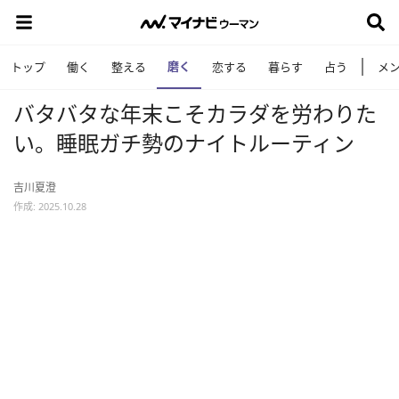
磨く
トップ
働く
整える
恋する
暮らす
占う
メ
バタバタな年末こそカラダを労わりた
い。睡眠ガチ勢のナイトルーティン
吉川夏澄
作成: 2025.10.28