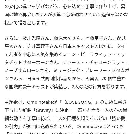
の文化の違いを学びながら、心を込めて丁寧に作り上げ、異
国の地で再会した2人が次第に心を通わせていく過程を温かな
視点で描き出します。
さらに、及川光博さん、藤原大祐さん、齊藤京子さん、逢見
亮太さん、筒井真理子さんら日本人キャストのほかに、タイ
で若者を中心に人気を集めるミーン・ピーラウィット・アッ
タチットサターポーンさん、ファースト・チャローンラット・
ノープサムローンさん、ミュージック・プレーワー・スタムポ
ンさんら、日タイ共同制作作品だからこそ実現した個性豊か
な国際的豪華キャストが集結し、2人の恋の行方を彩ります。
主題歌は、Omoinotakeが『（LOVE SONG）』のために書き
下ろした新曲「Gravity」に決定！ 惹かれ合う二人の心の繊
細な動きを丁寧に紡ぎ、二人の国境を超えるほどの「強い愛
の引力」が楽曲に込められている。Omoinotakeにとっても