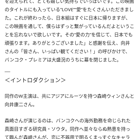
を迎えられて、とても嬉しい気持ちでいっぱいです。この映画
のタイトルにも入っている“LOVE”“愛”をたくさんいただきまし
た。これが終わったら、日本組はすぐに日本に帰りますが、
この映画を通して、僕らはずっと繋がっているんだよというこ
とを忘れないで欲しいです。その“愛の力”を信じて、日本でも
頑張ります。ありがとうございました」と感謝を伝え、向井
さんの「皆さん、いっぱい観てください！」の呼びかけで、
バンコク・プレミアは大盛況のうちに幕を閉じました。
＜イントロダクション＞
同作のW主演は、共にアジアにルーツを持つ森崎ウィンさんと
向井康二さん。
森崎さんが演じるのは、バンコクへの海外勤務を命じられた
真面目すぎる研究員・ソウタ。同作へ並々ならぬ熱意を持っ
て臨んだ森崎さんが、恋に不器用で明るくまっすぐなキャラ