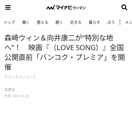
トップ
働く
整える
磨く
恋する
暮らす
占う
メ
森崎ウィン＆向井康二が“特別な地
へ”！ 映画『（LOVE SONG）』全国
公開直前「バンコク・プレミア」を開
催
＃エンタメニュース
エボル
作成: 2025.10.28