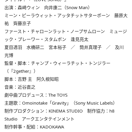
出演：森崎ウィン 向井康二（Snow Man）
ミーン・ピーラウィット・アッタチットサターポーン 藤原大
祐 齊藤京子
ファースト・チャローンラット・ノープサムローン ミュージ
ック・プレーワー・スタムポン 逢見亮太
夏目透羽 水橋研二 宮本裕子 ／ 筒井真理子 ／ 及川
光博
監督・脚本：チャンプ・ウィーラチット・トンジラー
（『2gether』）
脚本：吉野 主 阿久根知昭
音楽：近谷直之
劇中曲プロデュース：The TOYS
主題歌：Omoinotake「Gravity」（Sony Music Labels）
制作プロダクション：KINEMA STUDIO 制作協力：h8
Studio アークエンタテインメント
制作幹事・配給：KADOKAWA