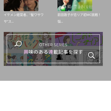
イケメン経営者、“髪ワサワ
前田敦子が恋リア初MC挑戦！
サ”ス...
悩...