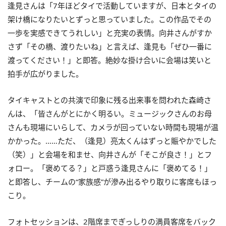
逢見さんは「7年ほどタイで活動していますが、日本とタイの
架け橋になりたいとずっと思っていました。この作品でその
一歩を実感できてうれしい」と充実の表情。向井さんがすか
さず「その橋、渡りたいね」と言えば、逢見も「ぜひ一番に
渡ってください！」と即答。絶妙な掛け合いに会場は笑いと
拍手が広がりました。
タイキャストとの共演で印象に残る出来事を問われた森崎さ
んは、「皆さんがとにかく明るい。ミュージックさんのお母
さんも現場にいらして、カメラが回っていない時間も現場が温
かかった。……ただ、（逢見）亮太くんはずっと賑やかでした
（笑）」と会場を和ませ、向井さんが「そこが良さ！」とフ
ォロー。「褒めてる？」と戸惑う逢見さんに「褒めてる！」
と即答し、チームの“家族感”が滲み出るやり取りに客席もほっ
こり。
フォトセッションは、2階席までぎっしりの満員客席をバック