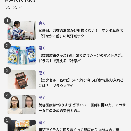
ランキング
磨く
猛暑日、浴衣のお出かけも怖くない！ マンダム直伝
「汗をかく前」の制汗剤テク...
磨く
【猛暑対策グッズ3選】おでかけシーンのマストハブ。
ドラストで買える「冷感パ...
磨く
【エクセル・KATE】メイクに“今っぽさ”を取り入れる
には？ ブラウンアイ...
磨く
美容医療は“やりすぎ”が怖い？ 医師に聞いた、アラサ
ー女性のための美容との...
磨く
時短アイテムに頼りまくって起床から30分以内に出