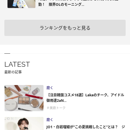
勤！ 限界OLのモーニング...
ランキングをもっと見る
LATEST
最新の記事
磨く
【注目韓国コスメ18選】Lakaのチーク、アイドル
御用達2aN...
＃美欲トーク
磨く
JO1・白岩瑠姫が“この夏挑戦したこと”とは？ ジ