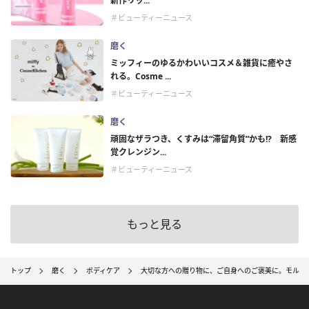
新作リッ...
＃ビューティーニュース
磨く
ミッフィーのゆるかわいいコスメ＆雑貨に癒やさ
れる。Cosme ...
＃ビューティーニュース
磨く
頑固なザラつき、くすみは“滞留角質”かも!? 新感
覚クレンジン...
＃ビューティーニュース
もっと見る
トップ
磨く
ボディケア
大切な方への贈り物に、ご自身へのご褒美に。モルト