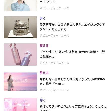
ョー マロー...
＃ビューティーニュース
磨く
美容医療か、コスメデコルテか。エイジングケア
クリームもここまで...
＃ビューティーニュース
整える
【melt】SNS発の“付け替えDIY”から着想！ 髪
の化粧水...
＃ビューティーニュース
整える
せわしない日々をがんばる方にぴったりのお休み
を。花王「melt...
＃ビューティーニュース
磨く
唇ぽってり、神ビジュリップに胸キュン。CipiCipi