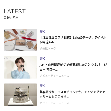
LATEST
最新の記事
磨く
【注目韓国コスメ18選】Lakaのチーク、アイドル
御用達2aN...
＃美欲トーク
磨く
JO1・白岩瑠姫が“この夏挑戦したこと”とは？ ジ
ョー マロー...
＃ビューティーニュース
磨く
美容医療か、コスメデコルテか。エイジングケア
クリームもここまで...
＃ビューティーニュース