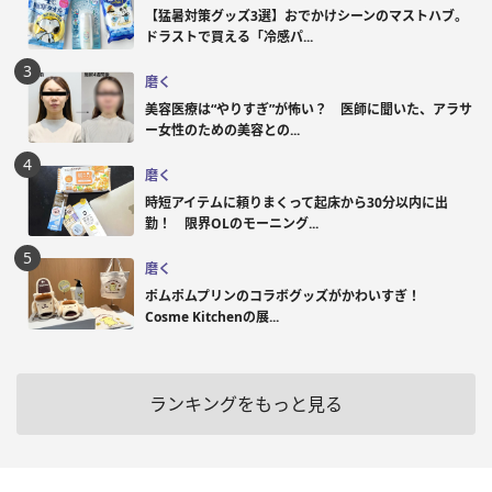
【猛暑対策グッズ3選】おでかけシーンのマストハブ。
ドラストで買える「冷感パ...
磨く
美容医療は“やりすぎ”が怖い？ 医師に聞いた、アラサ
ー女性のための美容との...
磨く
時短アイテムに頼りまくって起床から30分以内に出
勤！ 限界OLのモーニング...
磨く
ポムポムプリンのコラボグッズがかわいすぎ！
Cosme Kitchenの展...
ランキングをもっと見る