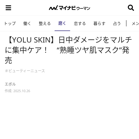
磨く
トップ
働く
整える
恋する
暮らす
占う
メ
【YOLU SKIN】日中ダメージをマルチ
に集中ケア！ “熟睡ツヤ肌マスク”発
売
＃ビューティーニュース
エボル
作成: 2025.10.26