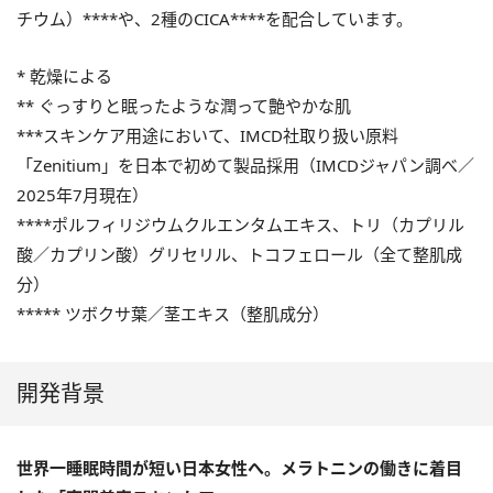
チウム）****や、2種のCICA****を配合しています。
* 乾燥による
** ぐっすりと眠ったような潤って艶やかな肌
***スキンケア用途において、IMCD社取り扱い原料
「Zenitium」を日本で初めて製品採用（IMCDジャパン調べ／
2025年7月現在）
****ポルフィリジウムクルエンタムエキス、トリ（カプリル
酸／カプリン酸）グリセリル、トコフェロール（全て整肌成
分）
***** ツボクサ葉／茎エキス（整肌成分）
開発背景
世界一睡眠時間が短い日本女性へ。メラトニンの働きに着目