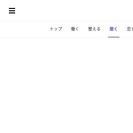
トップ
働く
整える
磨く
恋