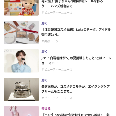
毛穴撫子“撫子ちゃん”風似顔絵シールを作ろ
う！ ハンズ新宿店で...
＃ビューティーニュース
磨く
【注目韓国コスメ18選】Lakaのチーク、アイドル
御用達2aN...
＃美欲トーク
磨く
JO1・白岩瑠姫が“この夏挑戦したこと”とは？ ジ
ョー マロー...
＃ビューティーニュース
磨く
美容医療か、コスメデコルテか。エイジングケア
クリームもここまで...
＃ビューティーニュース
整える
【melt】SNS発の“付け替えDIY”から着想！ 髪