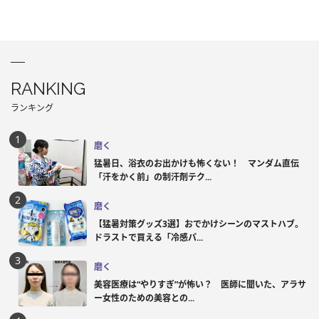
RANKING
ランキング
磨く
猛暑日、浴衣のお出かけも怖くない！ マンダム直伝
「汗をかく前」の制汗剤テク...
磨く
【猛暑対策グッズ3選】おでかけシーンのマストハブ。
ドラストで買える「冷感パ...
磨く
美容医療は“やりすぎ”が怖い？ 医師に聞いた、アラサ
ー女性のための美容との...