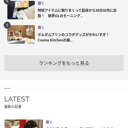
磨く
時短アイテムに頼りまくって起床から30分以内に出
勤！ 限界OLのモーニング...
磨く
ポムポムプリンのコラボグッズがかわいすぎ！
Cosme Kitchenの展...
ランキングをもっと見る
LATEST
最新の記事
磨く