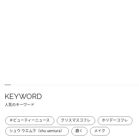
KEYWORD
人気のキーワード
＃ビューティーニュース
クリスマスコフレ
ホリデーコフレ
シュウ ウエムラ（shu uemura）
磨く
メイク