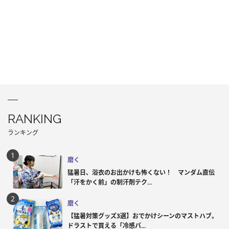
RANKING
ランキング
磨く
猛暑日、浴衣のお出かけも怖くない！ マンダム直伝
「汗をかく前」の制汗剤テク...
磨く
【猛暑対策グッズ3選】おでかけシーンのマストハブ。
ドラストで買える「冷感パ...