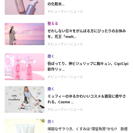
の化粧水...
＃ビューティーニュース
整える
せわしない日々をがんばる方にぴったりのお休み
を。花王「melt...
＃ビューティーニュース
磨く
唇ぽってり、神ビジュリップに胸キュン。CipiCipi
新作リッ...
＃ビューティーニュース
磨く
ミッフィーのゆるかわいいコスメ＆雑貨に癒やさ
れる。Cosme ...
＃ビューティーニュース
磨く
頑固なザラつき、くすみは“滞留角質”かも!? 新感