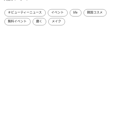
＃ビューティーニュース
イベント
life
韓国コスメ
無料イベント
磨く
メイク