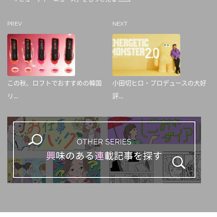
PREV
NEXT
この秋、ロフトでおすすめの韓国
小田切ヒロ・プロデュースの大好
リ...
評...