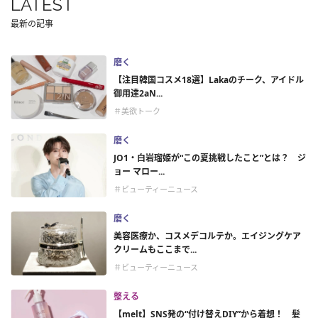
LATEST
最新の記事
磨く
【注目韓国コスメ18選】Lakaのチーク、アイドル
御用達2aN...
＃美欲トーク
磨く
JO1・白岩瑠姫が“この夏挑戦したこと”とは？ ジ
ョー マロー...
＃ビューティーニュース
磨く
美容医療か、コスメデコルテか。エイジングケア
クリームもここまで...
＃ビューティーニュース
整える
【melt】SNS発の“付け替えDIY”から着想！ 髪