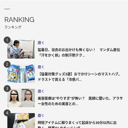
RANKING
ランキング
磨く
猛暑日、浴衣のお出かけも怖くない！ マンダム直伝
「汗をかく前」の制汗剤テク...
磨く
【猛暑対策グッズ3選】おでかけシーンのマストハブ。
ドラストで買える「冷感パ...
磨く
美容医療は“やりすぎ”が怖い？ 医師に聞いた、アラサ
ー女性のための美容との...
磨く
時短アイテムに頼りまくって起床から30分以内に出