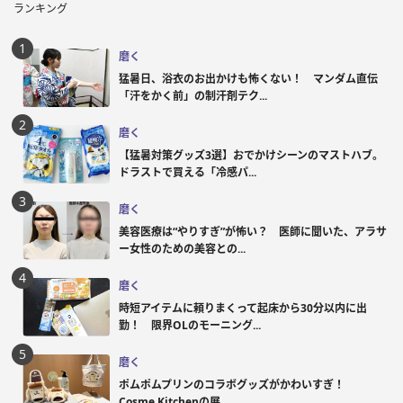
ランキング
磨く
猛暑日、浴衣のお出かけも怖くない！ マンダム直伝
「汗をかく前」の制汗剤テク...
磨く
【猛暑対策グッズ3選】おでかけシーンのマストハブ。
ドラストで買える「冷感パ...
磨く
美容医療は“やりすぎ”が怖い？ 医師に聞いた、アラサ
ー女性のための美容との...
磨く
時短アイテムに頼りまくって起床から30分以内に出
勤！ 限界OLのモーニング...
磨く
ポムポムプリンのコラボグッズがかわいすぎ！
Cosme Kitchenの展...