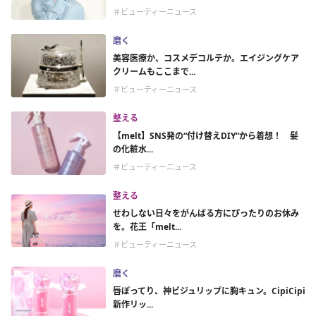
＃ビューティーニュース
磨く
美容医療か、コスメデコルテか。エイジングケア
クリームもここまで...
＃ビューティーニュース
整える
【melt】SNS発の“付け替えDIY”から着想！ 髪
の化粧水...
＃ビューティーニュース
整える
せわしない日々をがんばる方にぴったりのお休み
を。花王「melt...
＃ビューティーニュース
磨く
唇ぽってり、神ビジュリップに胸キュン。CipiCipi
新作リッ...