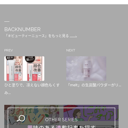
BACKNUMBER
「＃ビューティーニュース」をもっと見る
PREV
NEXT
ひと塗りで、冴えない顔色もくす
「melt」の生炭酸パウダーがリ...
み...