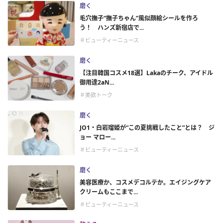
磨く
毛穴撫子“撫子ちゃん”風似顔絵シールを作ろ
う！ ハンズ新宿店で...
＃ビューティーニュース
磨く
【注目韓国コスメ18選】Lakaのチーク、アイドル
御用達2aN...
＃美欲トーク
磨く
JO1・白岩瑠姫が“この夏挑戦したこと”とは？ ジ
ョー マロー...
＃ビューティーニュース
磨く
美容医療か、コスメデコルテか。エイジングケア
クリームもここまで...
＃ビューティーニュース