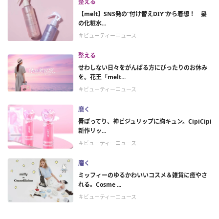
整える
【melt】SNS発の“付け替えDIY”から着想！ 髪
の化粧水...
＃ビューティーニュース
整える
せわしない日々をがんばる方にぴったりのお休み
を。花王「melt...
＃ビューティーニュース
磨く
唇ぽってり、神ビジュリップに胸キュン。CipiCipi
新作リッ...
＃ビューティーニュース
磨く
ミッフィーのゆるかわいいコスメ＆雑貨に癒やさ
れる。Cosme ...
＃ビューティーニュース