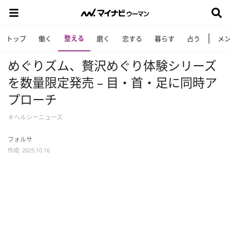
整える
トップ
働く
磨く
恋する
暮らす
占う
メ
めぐりズム、贅沢めぐり体験シリーズ
を数量限定発売 – 目・首・足に同時ア
プローチ
＃ヘルシーニュース
フォルサ
作成: 2025.10.16