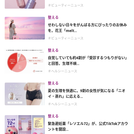
＃ビューティーニュース
整える
せわしない日々をがんばる方にぴったりのお休み
を。花王「melt...
＃ビューティーニュース
整える
自覚していても約4割が「受診するつもりがない」
と回答。生理不順...
＃ヘルシーニュース
整える
夏の生理を快適に。9割の女性が気になる「ニオ
イ・蒸れ」に応える...
＃ヘルシーニュース
整える
緊急避妊薬「レソエル72」が、公式TikTokアカウ
ントを開設...