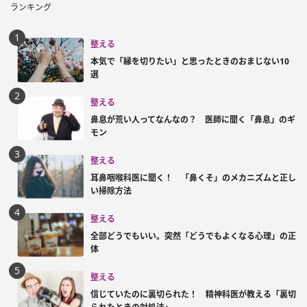
ランキング
整える
本気で「縁を切りたい」と思ったときのおまじない10
選
整える
鼻息が荒い人ってなんなの？ 医師に聞く「鼻息」のギ
モン
整える
耳鼻咽喉科医に聞く！ 「鼻くそ」のメカニズムと正し
い掃除方法
整える
全部どうでもいい。突然「どうでもよくなる心理」の正
体
整える
信じていたのに裏切られた！ 精神科医が教える「裏切