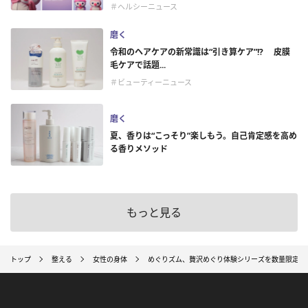
＃ヘルシーニュース
磨く
令和のヘアケアの新常識は“引き算ケア”!? 皮膜
毛ケアで話題...
＃ビューティーニュース
磨く
夏、香りは“こっそり”楽しもう。自己肯定感を高め
る香りメソッド
もっと見る
トップ
整える
女性の身体
めぐりズム、贅沢めぐり体験シリーズを数量限定発売