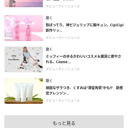
＃ビューティーニュース
磨く
唇ぽってり、神ビジュリップに胸キュン。CipiCipi
新作リッ...
＃ビューティーニュース
磨く
ミッフィーのゆるかわいいコスメ＆雑貨に癒やさ
れる。Cosme ...
＃ビューティーニュース
磨く
頑固なザラつき、くすみは“滞留角質”かも!? 新感
覚クレンジン...
＃ビューティーニュース
もっと見る