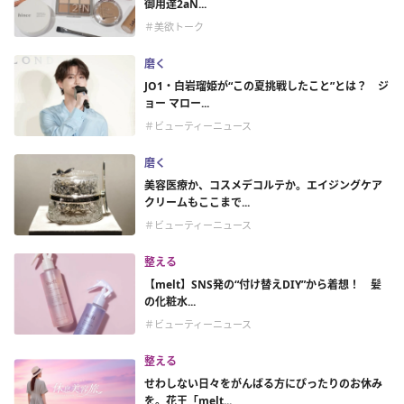
御用達2aN...
＃美欲トーク
磨く
JO1・白岩瑠姫が“この夏挑戦したこと”とは？ ジ
ョー マロー...
＃ビューティーニュース
磨く
美容医療か、コスメデコルテか。エイジングケア
クリームもここまで...
＃ビューティーニュース
整える
【melt】SNS発の“付け替えDIY”から着想！ 髪
の化粧水...
＃ビューティーニュース
整える
せわしない日々をがんばる方にぴったりのお休み
を。花王「melt...