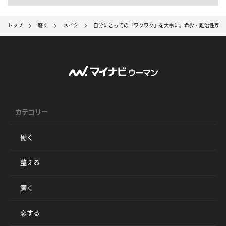
トップ
磨く
メイク
自分にとっての「ワクワク」を大事に。希少・難治性疾患
カテゴリー
働く
整える
磨く
恋する