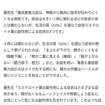
蕨先生「重症筋無力症は、神経から筋肉に指令が伝わりにく
くなる病気です。症状は大きく①命に関わるほどの症状②命
には関わらないが、生活の質（QOL）を損なう症状③ステロ
イド薬の副作用による症状の3つです」
②命には関わらないが、生活の質（QOL）を損なう症状の例
として挙げられたのは、「まぶたが下がり、開きにくくなる
（眼瞼下垂）」「物が二重に見える（複視）」「腕が上がら
ない（筋力低下、脱力）」など。お話を伺い、筆者も重症筋
無力症の方はメイクをする時にも、細かな作業はハードルが
高いということを知ることができました。
蕨先生「③ステロイド薬の副作用による症状はさまざまな症
状があり、顔が丸くなるムーンフェイスや骨粗しょう症など、
女性にとって気になる副作用も含まれています。このような症