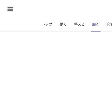
トップ
働く
整える
磨く
恋