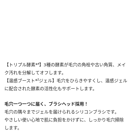
【トリプル酵素*⁴】3種の酵素が毛穴の角栓や古い角質、メイ
ク汚れを分解してオフします。
【温感ブースト*²ジェル】毛穴をひらきやすくし、温感ジェル
に配合された酵素の活性化もサポートします。
毛穴一つ一つに届く、ブラシヘッド採用！
毛穴の隅々までジェルを届けられるシリコンブラシです。
やさしい使い心地で肌に負担をかけずに、しっかり毛穴掃除
します。