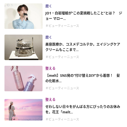
磨く
JO1・白岩瑠姫が“この夏挑戦したこと”とは？ ジ
ョー マロー...
＃ビューティーニュース
磨く
美容医療か、コスメデコルテか。エイジングケア
クリームもここまで...
＃ビューティーニュース
整える
【melt】SNS発の“付け替えDIY”から着想！ 髪
の化粧水...
＃ビューティーニュース
整える
せわしない日々をがんばる方にぴったりのお休み
を。花王「melt...
＃ビューティーニュース