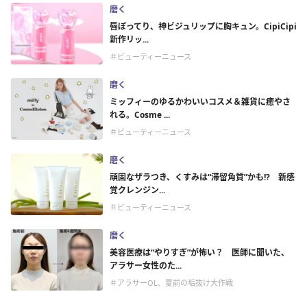
磨く
唇ぽってり、神ビジュリップに胸キュン。CipiCipi
新作リッ...
＃ビューティーニュース
磨く
ミッフィーのゆるかわいいコスメ＆雑貨に癒やさ
れる。Cosme ...
＃ビューティーニュース
磨く
頑固なザラつき、くすみは“滞留角質”かも!? 新感
覚クレンジン...
＃ビューティーニュース
磨く
美容医療は“やりすぎ”が怖い？ 医師に聞いた、
アラサー女性のた...
＃アラサーOL、夏前の垢抜け大作戦