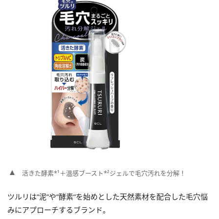
活きた酵素*¹＋温感ブースト*²ジェルで毛穴汚れを分解！
ツルリは”泥”や”酵素”を始めとした天然素材を配合した毛穴悩
みにアプローチするブランド。