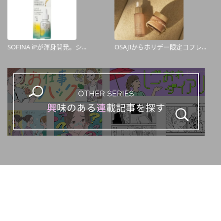
SOFINA iPが渾身開発。シ...
OSAJIからホリデー限定コフレ...