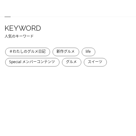
KEYWORD
人気のキーワード
＃わたしのグルメ日記
新作グルメ
life
Special メンバーコンテンツ
グルメ
スイーツ