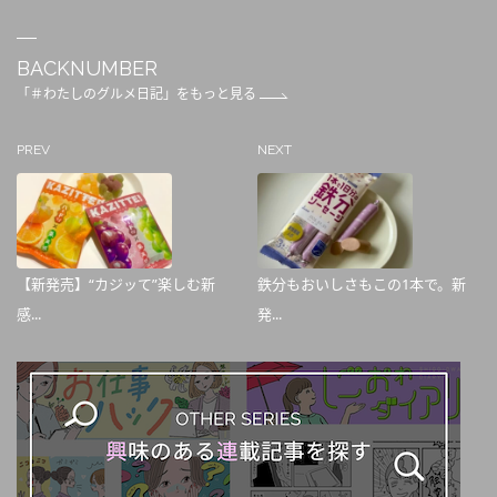
BACKNUMBER
「＃わたしのグルメ日記」をもっと見る
PREV
NEXT
【新発売】“カジッて”楽しむ新
鉄分もおいしさもこの1本で。新
感...
発...