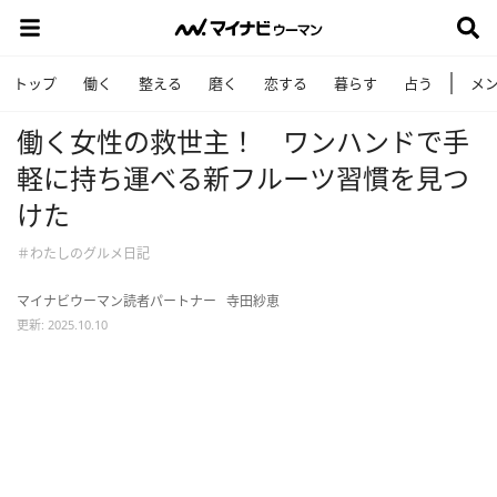
トップ
働く
整える
磨く
恋する
暮らす
占う
メ
働く女性の救世主！ ワンハンドで手
軽に持ち運べる新フルーツ習慣を見つ
けた
＃わたしのグルメ日記
マイナビウーマン読者パートナー
寺田紗恵
更新: 2025.10.10