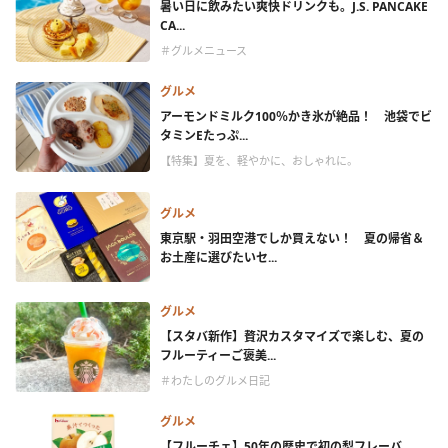
暑い日に飲みたい爽快ドリンクも。J.S. PANCAKE
CA...
＃グルメニュース
グルメ
アーモンドミルク100％かき氷が絶品！ 池袋でビ
タミンEたっぷ...
【特集】夏を、軽やかに、おしゃれに。
グルメ
東京駅・羽田空港でしか買えない！ 夏の帰省＆
お土産に選びたいセ...
グルメ
【スタバ新作】贅沢カスタマイズで楽しむ、夏の
フルーティーご褒美...
＃わたしのグルメ日記
グルメ
【フルーチェ】50年の歴史で初の梨フレーバ