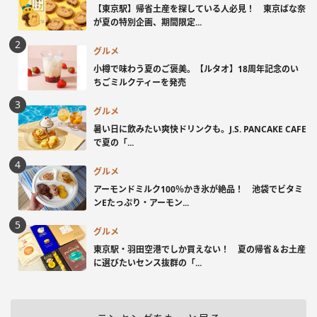
【東京駅】帰省土産を探している人必見！ 東京ばな奈
が夏の特別企画、期間限定...
グルメ
小樽で味わう夏のご褒美。【ルタオ】18周年記念のい
ちごミルクティーを発売
グルメ
暑い日に飲みたい爽快ドリンクも。J.S. PANCAKE CAFE
で夏の「...
グルメ
アーモンドミルク100％かき氷が絶品！ 池袋でビタミ
ンEたっぷり・アーモン...
グルメ
東京駅・羽田空港でしか買えない！ 夏の帰省＆お土産
に選びたいセンス抜群の「...