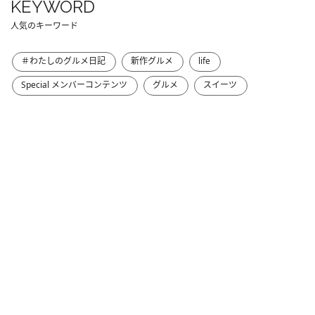
KEYWORD
人気のキーワード
＃わたしのグルメ日記
新作グルメ
life
Special メンバーコンテンツ
グルメ
スイーツ