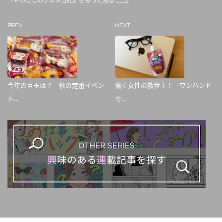
「＃わたしのグルメ日記」をもっと見る
PREV
NEXT
今年の目玉は？ 秋の定番イベン
働く女性の救世主！ ワンハンド
ト...
で...