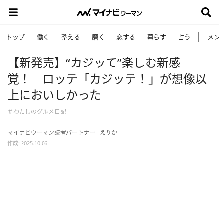
トップ
働く
整える
磨く
恋する
暮らす
占う
メ
【新発売】“カジッて”楽しむ新感
覚！ ロッテ「カジッテ！」が想像以
上においしかった
＃わたしのグルメ日記
マイナビウーマン読者パートナー
えりか
作成: 2025.10.06