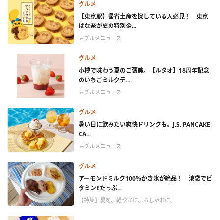
グルメ
【東京駅】帰省土産を探している人必見！ 東京
ばな奈が夏の特別企...
＃グルメニュース
グルメ
小樽で味わう夏のご褒美。【ルタオ】18周年記念
のいちごミルクテ...
＃グルメニュース
グルメ
暑い日に飲みたい爽快ドリンクも。J.S. PANCAKE
CA...
＃グルメニュース
グルメ
アーモンドミルク100％かき氷が絶品！ 池袋でビ
タミンEたっぷ...
【特集】夏を、軽やかに、おしゃれに。