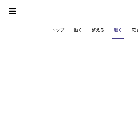
トップ
働く
整える
磨く
恋