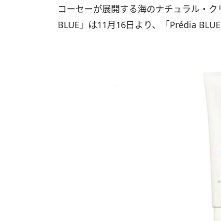
コーセーが展開する海のナチュラル・ク
BLUE
」は
11
月
16
日より、「
Prédia BLUE