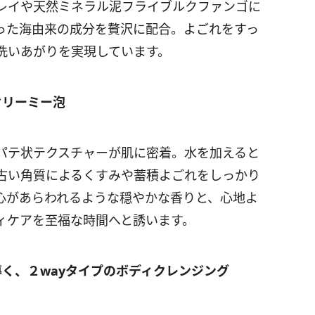
レイや天然ミネラル泥フライブルクファンゴに
った海由来の成分を贅沢に配合。よごれをすっ
洗いあがりを実現しています。
クリーミー泡
パテ状テクスチャーが肌に密着。水を加えると
古い角質によるくすみや蓄積よごれをしっかり
心があらわれるような穏やかな香りと、心地よ
ィケアを至福な時間へと誘います。
導く、２
way
タイプのボディクレンジング