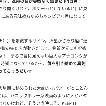
月は、
運命の輪が容赦なく動きだす
1
カ月！
きり開くけれど、ボケーっとしていると目に見
……ある意味めちゃめちゃシビアな月になって
チ）】を象徴するサイン。火星がさそり座に巡
物資の蛇たちが動きだして、物質次元にも呪術
ね！ まるで目に見えない巨大なアナコンダが
な時期になっているから、
気を引き締めて真剣
ってちょうだい☆
火星期に秘められた大蛇的なパワーがとことん
ては、パニックホラー系映画のように人がバタ
れないけれど、そういう時こそ、
KEEP IT