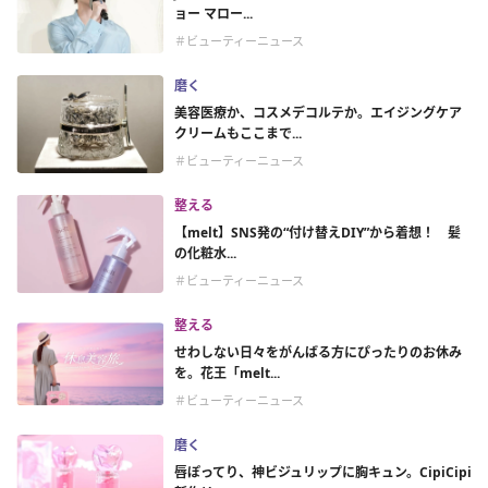
ョー マロー...
＃ビューティーニュース
磨く
美容医療か、コスメデコルテか。エイジングケア
クリームもここまで...
＃ビューティーニュース
整える
【melt】SNS発の“付け替えDIY”から着想！ 髪
の化粧水...
＃ビューティーニュース
整える
せわしない日々をがんばる方にぴったりのお休み
を。花王「melt...
＃ビューティーニュース
磨く
唇ぽってり、神ビジュリップに胸キュン。CipiCipi