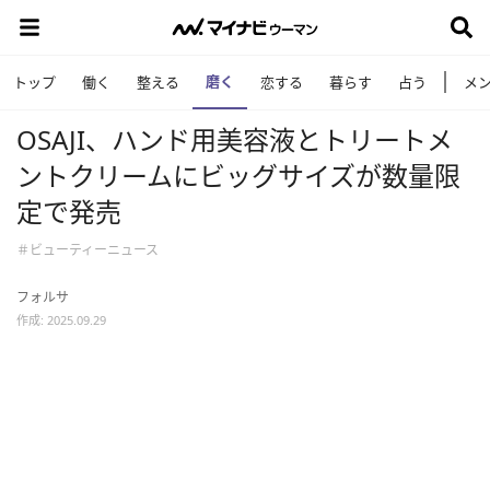
磨く
トップ
働く
整える
恋する
暮らす
占う
メ
OSAJI、ハンド用美容液とトリートメ
ントクリームにビッグサイズが数量限
定で発売
＃ビューティーニュース
フォルサ
作成: 2025.09.29