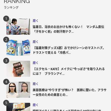
RANKING
ランキング
磨く
猛暑日、浴衣のお出かけも怖くない！ マンダム直伝
「汗をかく前」の制汗剤テク...
磨く
【猛暑対策グッズ3選】おでかけシーンのマストハブ。
ドラストで買える「冷感パ...
磨く
【エクセル・KATE】メイクに“今っぽさ”を取り入れる
には？ ブラウンアイ...
磨く
美容医療は“やりすぎ”が怖い？ 医師に聞いた、アラサ
ー女性のための美容との...
磨く