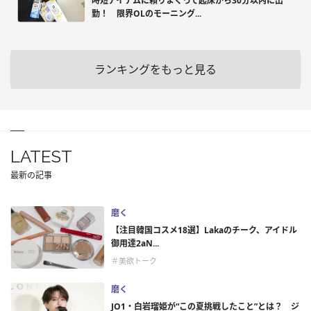
時短アイテムに頼りまくって起床から30分以内に出
勤！ 限界OLのモーニング...
ランキングをもっと見る
LATEST
最新の記事
磨く
【注目韓国コスメ18選】Lakaのチーク、アイドル
御用達2aN...
＃美欲トーク
磨く
JO1・白岩瑠姫が“この夏挑戦したこと”とは？ ジ