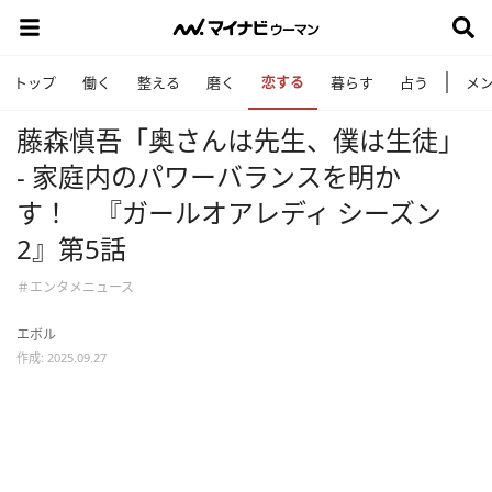
恋する
トップ
働く
整える
磨く
暮らす
占う
メ
藤森慎吾「奥さんは先生、僕は生徒」
‐ 家庭内のパワーバランスを明か
す！ 『ガールオアレディ シーズン
2』第5話
＃エンタメニュース
エボル
作成: 2025.09.27