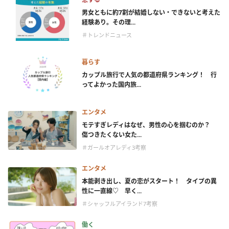
男女ともに約7割が結婚しない・できないと考えた
経験あり。その理...
＃トレンドニュース
暮らす
カップル旅行で人気の都道府県ランキング！ 行
ってよかった国内旅...
エンタメ
モテすぎレディはなぜ、男性の心を掴むのか？
傷つきたくない女た...
＃ガールオアレディ3考察
エンタメ
本能剥き出し、夏の恋がスタート！ タイプの異
性に一直線♡ 早く...
＃シャッフルアイランド7考察
働く