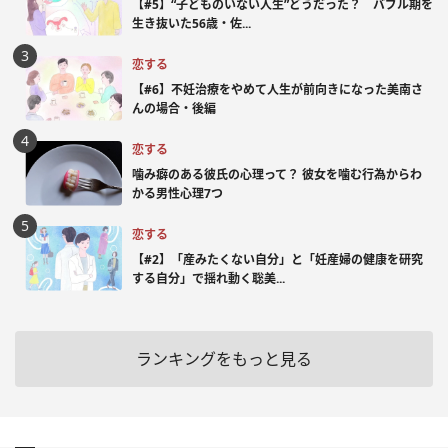
【#5】“子どものいない人生”どうだった？ バブル期を
生き抜いた56歳・佐...
恋する
【#6】不妊治療をやめて人生が前向きになった美南さ
んの場合・後編
恋する
噛み癖のある彼氏の心理って？ 彼女を噛む行為からわ
かる男性心理7つ
恋する
【#2】「産みたくない自分」と「妊産婦の健康を研究
する自分」で揺れ動く聡美...
ランキングをもっと見る