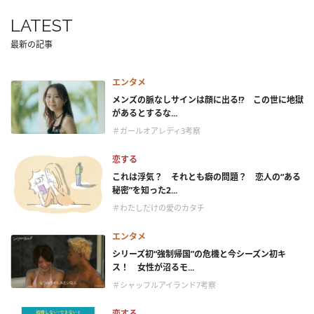
LATEST
最新の記事
エンタメ
メンズの脈なしサインは顔に出る!? この世に地獄
があるとするな...
＃ガールオアレディ3考察
恋する
これは浮気？ それとも癖の問題？ 恋人の“ある
秘密”を知った2...
＃わたしだけの愛のカタチ
エンタメ
シリーズ初“強制帰国”の危機と今シーズン初キ
ス！ 女性が沼るモ...
＃シャッフルアイランド7考察
恋する