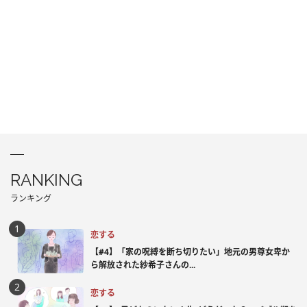
RANKING
ランキング
恋する
【#4】「家の呪縛を断ち切りたい」地元の男尊女卑か
ら解放された紗希子さんの...
恋する