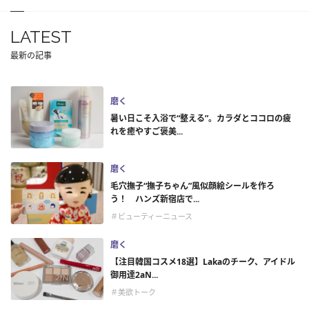
LATEST
最新の記事
磨く
暑い日こそ入浴で“整える”。カラダとココロの疲
れを癒やすご褒美...
磨く
毛穴撫子“撫子ちゃん”風似顔絵シールを作ろ
う！ ハンズ新宿店で...
＃ビューティーニュース
磨く
【注目韓国コスメ18選】Lakaのチーク、アイドル
御用達2aN...
＃美欲トーク