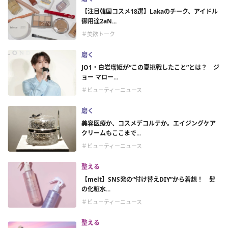
【注目韓国コスメ18選】Lakaのチーク、アイドル
御用達2aN...
＃美欲トーク
磨く
JO1・白岩瑠姫が“この夏挑戦したこと”とは？ ジ
ョー マロー...
＃ビューティーニュース
磨く
美容医療か、コスメデコルテか。エイジングケア
クリームもここまで...
＃ビューティーニュース
整える
【melt】SNS発の“付け替えDIY”から着想！ 髪
の化粧水...
＃ビューティーニュース
整える