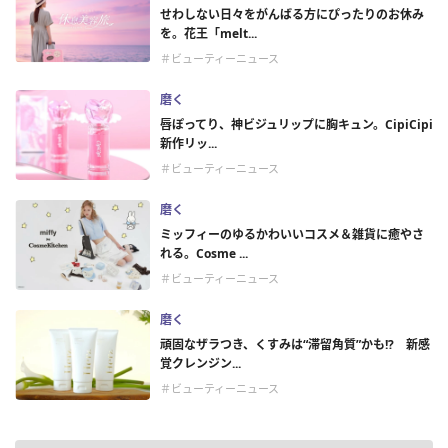
せわしない日々をがんばる方にぴったりのお休み
を。花王「melt...
＃ビューティーニュース
磨く
唇ぽってり、神ビジュリップに胸キュン。CipiCipi
新作リッ...
＃ビューティーニュース
磨く
ミッフィーのゆるかわいいコスメ＆雑貨に癒やさ
れる。Cosme ...
＃ビューティーニュース
磨く
頑固なザラつき、くすみは“滞留角質”かも!? 新感
覚クレンジン...
＃ビューティーニュース