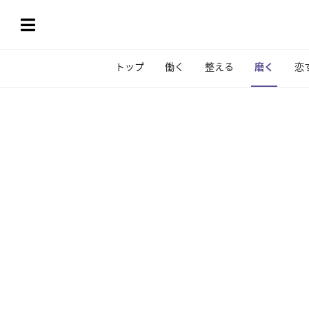
トップ
働く
整える
磨く
恋